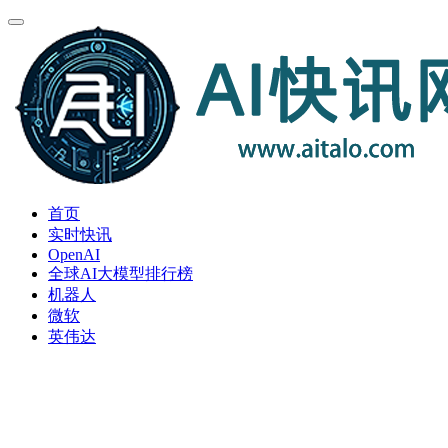
首页
实时快讯
OpenAI
全球AI大模型排行榜
机器人
微软
英伟达