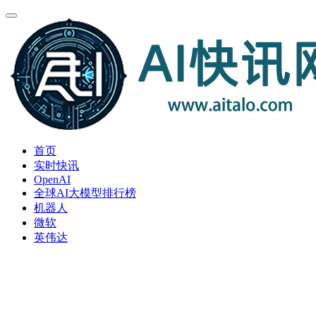
首页
实时快讯
OpenAI
全球AI大模型排行榜
机器人
微软
英伟达