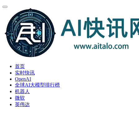
首页
实时快讯
OpenAI
全球AI大模型排行榜
机器人
微软
英伟达