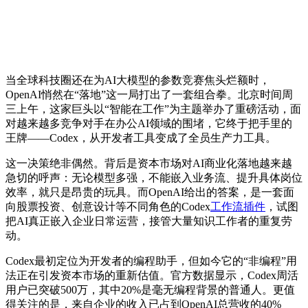
当全球科技圈还在为AI大模型的参数竞赛焦头烂额时，
OpenAI悄然在“落地”这一局打出了一套组合拳。北京时间周
三上午，这家巨头以“智能在工作”为主题举办了重磅活动，面
对越来越多竞争对手在办公AI领域的围堵，它终于把手里的
王牌——Codex，从开发者工具变成了全员生产力工具。
这一决策绝非偶然。背后是资本市场对AI商业化落地越来越
急切的呼声：无论模型多强，不能嵌入业务流、提升具体岗位
效率，就只是昂贵的玩具。而OpenAI给出的答案，是一套面
向股票投资、创意设计等不同角色的Codex
工作流插件
，试图
把AI真正嵌入企业日常运营，接管大量知识工作者的重复劳
动。
Codex最初定位为开发者的编程助手，但如今它的“非编程”用
法正在引发资本市场的重新估值。官方数据显示，Codex周活
用户已突破500万，其中20%是毫无编程背景的普通人。更值
得关注的是，来自企业的收入已占到OpenAI总营收的40%