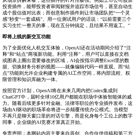
从场景拆解来看，这些插件的针对性极强。例如上市公司股票
投资插件，能帮投资者审阅财报并追踪市场信号，甚至自动生
成个股估值对比表；而创意制作插件则让市场团队把“一个灵
感”秒变“一套成稿”。用一位测试用户的话说：“以前需要三个
实习生忙一整天的事，现在五分钟搞定，且结果不用返工。”
即将上线的新交互功能
为了全面优化人机交互体验，OpenAI还在活动期间介绍了“注
释”和“站点”两项新功能。利用“注释”，用户可以直接在文档
或图表上圈出需要修改的区域，AI会按指示调整Excel里的数
据、切换财务分析的视图——就像编辑代码一样直观。而“站
点”功能则允许企业构建专属的AI工作空间，将内部流程、权
限管理和知识库融为一体。
按照官方计划，OpenAI将在未来几周内把Codex集成到
ChatGPT中，届时全球10亿用户都能在职场中体验智能体的威
力。随着后续更多针对金融、法律等职位的专业插件发布，这
场由AI驱动的职场革命将进一步颠覆传统办公模式。当模型
不再只是聊天窗口里的对话引擎，而是化身每个工位上的数字
同事，企业级的AI竞赛才算真正开始。
免责声明：本网站内容主要来自原创、合作伙伴供稿和第三方