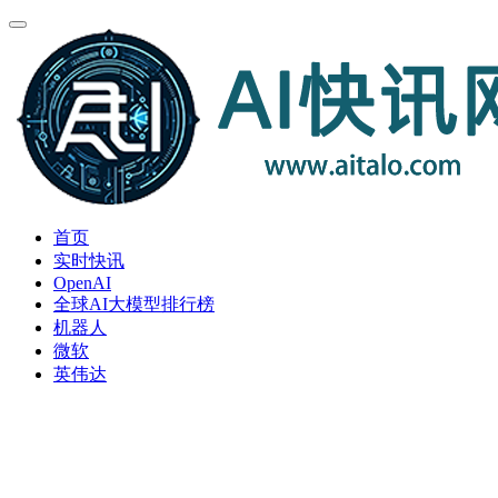
首页
实时快讯
OpenAI
全球AI大模型排行榜
机器人
微软
英伟达