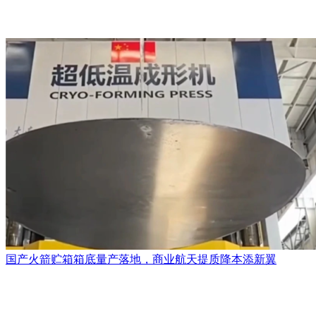
国产火箭贮箱箱底量产落地，商业航天提质降本添新翼