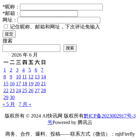
*
昵称：
*
邮箱：
网址：
记住昵称、邮箱和网址，下次评论免输入
提交
搜索
搜索
2026 年 6 月
一
二
三
四
五
六
日
1
2
3
4
5
6
7
8
9
10
11
12
13
14
15
16
17
18
19
20
21
22
23
24
25
26
27
28
29
30
« 5 月
7 月 »
版权所有 © 2024 AI快讯网 版权所有
黔ICP备2023002917号-3
号
Powered by 腾讯云
商务、合作、爆料、投稿——联系方式（微信）：rqhFirefly