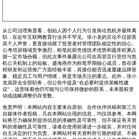
从公司治理角度看，创始人因个人行为引发舆论危机并最终离
职，在近年互联网教育行业并不罕见。张小龙的言论不仅损害
其个人声誉，更直接动摇了投资者对管理团队稳定性的信心。
公考培训领域竞争激烈，粉笔此前凭借技术优势和题库积累占
据一定市场份额，但此次事件暴露出公司在高管言行管控与危
机公关机制上的短板。盛海燕作为粉笔早期核心成员，曾在课
程研发和运营推广方面经验丰富，其接任能否迅速重建品牌形
象、稳定员工与用户情绪，将是市场关注的重点。此外，张小
龙虽辞去全部职务，但公告中提及“在必要时提供策略性建
议”，这意味着他仍可能与公司保持微妙的联系，未来股权变
动或战略调整仍存变数。
免责声明：本网站内容主要来自原创、合作伙伴供稿和第三方
自媒体作者投稿，凡在本网站出现的信息，均仅供参考。本网
站将尽力确保所提供信息的准确性及可靠性，但不保证有关资
料的准确性及可靠性，读者在使用前请进一步核实，并对任何
自主决定的行为负责。本网站对有关资料所引致的错误、不确