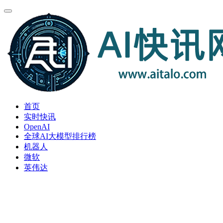
首页
实时快讯
OpenAI
全球AI大模型排行榜
机器人
微软
英伟达