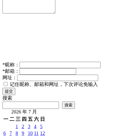
*
昵称：
*
邮箱：
网址：
记住昵称、邮箱和网址，下次评论免输入
提交
搜索
搜索
2026 年 7 月
一
二
三
四
五
六
日
1
2
3
4
5
6
7
8
9
10
11
12