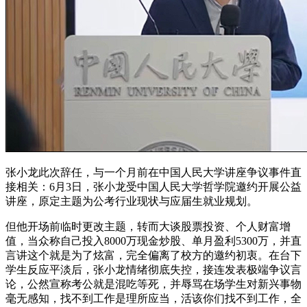
张小龙此次辞任，与一个月前在中国人民大学讲座争议事件直
接相关：6月3日，张小龙受中国人民大学哲学院邀约开展公益
讲座，原定主题为公考行业现状与应届生就业规划。
但他开场前临时更改主题，转而大谈股票投资、个人财富增
值，当众称自己投入8000万现金炒股、单月盈利5300万，并直
言讲这个就是为了炫富，完全偏离了校方的邀约初衷。在台下
学生反应平淡后，张小龙情绪彻底失控，接连发表极端争议言
论，公然宣称考公就是混吃等死，并辱骂在场学生对新兴事物
毫无感知，找不到工作是理所应当，活该你们找不到工作，全