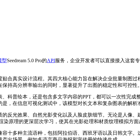
模型
Seedream 5.0 Pro的
API
服务，企业开发者可以直接接入这套专
度贴合真实设计流程。其四大核心能力旨在解决企业批量制图过
算法架构，在保持高分辨率输出的同时，显著提升了出图的稳定性和可控性
表、科普绘本，还是包含多文字内容的PPT，都可以一次性完成
的是，在信息可视化测试中，该模型对长文本和复杂图表的解析准
质的反光效果、自然光影变化以及人脸皮肤细节。无论是人像、
理渲染原理的更深层次学习，使其在光影处理和材质纹理模拟方面
兼容十多种主流语种，包括阿拉伯语、西班牙语以及日韩文字。
量产出场景，例如多语言商品海报和宣传册的快速生成。