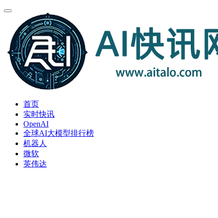
首页
实时快讯
OpenAI
全球AI大模型排行榜
机器人
微软
英伟达