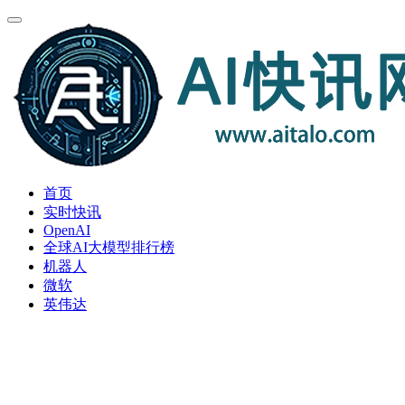
首页
实时快讯
OpenAI
全球AI大模型排行榜
机器人
微软
英伟达