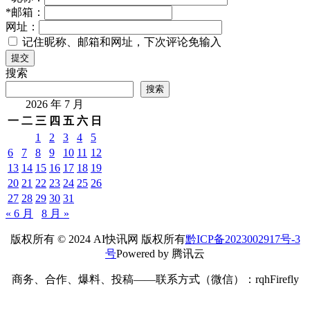
*
邮箱：
网址：
记住昵称、邮箱和网址，下次评论免输入
提交
搜索
搜索
2026 年 7 月
一
二
三
四
五
六
日
1
2
3
4
5
6
7
8
9
10
11
12
13
14
15
16
17
18
19
20
21
22
23
24
25
26
27
28
29
30
31
« 6 月
8 月 »
版权所有 © 2024 AI快讯网 版权所有
黔ICP备2023002917号-3
号
Powered by 腾讯云
商务、合作、爆料、投稿——联系方式（微信）：rqhFirefly