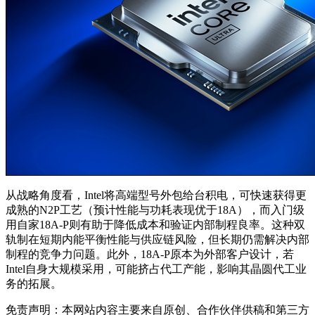
从战略角度看，Intel将高端型号外包给台积电，可快速获得更
成熟的N2P工艺（预计性能与功耗表现优于18A），而入门级
用自家18A-P则有助于降低成本和验证内部制程良率。这种双
轨制在短期内能平衡性能与供应链风险，但长期仍需解决内部
制程的竞争力问题。此外，18A-P原本为外部客户设计，若
Intel自身大规模采用，可能挤占代工产能，影响其晶圆代工业
务的拓展。
免责声明：本网站内容主要来自原创、合作伙伴供稿和第三方