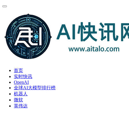
首页
实时快讯
OpenAI
全球AI大模型排行榜
机器人
微软
英伟达