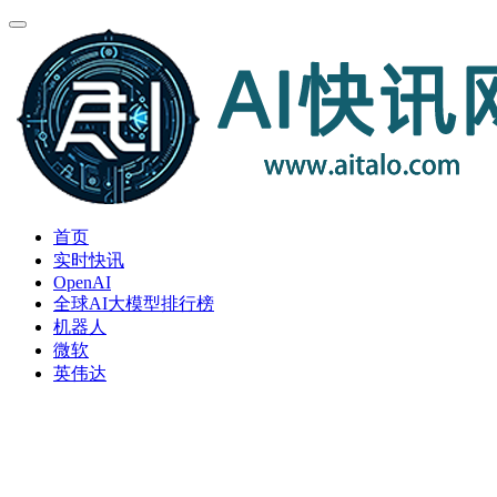
首页
实时快讯
OpenAI
全球AI大模型排行榜
机器人
微软
英伟达