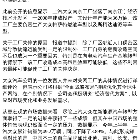
此前公开的信息显示，上汽大众南京工厂坐落于南京江宁经济
技术开发区，于2008年建成投产，其设计年产能为36万辆。该
工厂主要负责生产大众帕萨特燃油车型以及斯柯达速派等车
型。
关于工厂关停的原因，报道中提到，除了厂区邻近人口稠密区
域导致物流运输受到一定的限制外，工厂自身的翻新改造空间
不足也成为一个重要因素。特别是在向电动汽车生产基地转型
的背景下，该工厂改造成本高昂且效率可能较低，这些不利因
素最终可能促使了工厂的关停决定。
大众汽车公司的一位发言人并未对关闭工厂的具体情况进行详
细评论，但表示公司将根据“全面战略布局”持续优化其全球生
产网络。在个别情况下，公司会积极研究“经济替代方案”，以
应对市场变化和业务发展需求。
从更宏观的市场数据来看，尽管上汽大众在新能源汽车转型方
面取得了一定的进展并获得了一些成绩，但其在中国市场的整
体销售表现仍然面临一定的压力。数据显示，今年上半年，上
汽大众累计销量为49.2万辆，同比下降了3.89%。与此形成鲜
明对比的是，中国本土的自主品牌如比亚迪、吉利、长安、奇