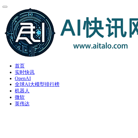
首页
实时快讯
OpenAI
全球AI大模型排行榜
机器人
微软
英伟达