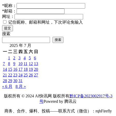
*
昵称：
*
邮箱：
网址：
记住昵称、邮箱和网址，下次评论免输入
提交
搜索
搜索
2025 年 7 月
一
二
三
四
五
六
日
1
2
3
4
5
6
7
8
9
10
11
12
13
14
15
16
17
18
19
20
21
22
23
24
25
26
27
28
29
30
31
« 6 月
8 月 »
版权所有 © 2024 AI快讯网 版权所有
黔ICP备2023002917号-3
号
Powered by 腾讯云
商务、合作、爆料、投稿——联系方式（微信）：rqhFirefly