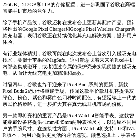
256GB、512GB和1TB的存储配置，进一步巩固了谷歌在高端
智能手机市场的竞争力。
除了手机产品线，谷歌还将在发布会上更新其配件产品。预计
将推出的Google Pixel Charger和Google Pixel Wireless Charger两
款充电器，表明谷歌正在持续优化其充电解决方案，提升用户
体验。
有行业媒体猜测，谷歌可能在此次发布会上首次引入磁吸充电
技术，类似于苹果的MagSafe。这可能意味着未来的Pixel手机
内部会集成磁环，或者通过专属的保护壳来实现便捷的磁吸充
电，从而让无线充电更加精准和高效。
时隔四年，谷歌也终于迎来了Pixel Buds系列的更新，新款
Pixel Buds 2a预计将重磅登场。传闻这款平价款耳机将提供灰
绿色、粉色、紫色和雾白色四种时尚配色，有望延续上一代的
亲民价格策略，进一步扩大其在真无线耳机市场的份额。
另一款即将亮相的重要产品是Pixel Watch 4智能手表。这款智
能穿戴设备将提供41mm和45mm两种表径尺寸，以适应不同用
户的手腕尺寸。在连接性方面，Pixel Watch 4将支持LTE和Wi-
Fi版本，为用户提供更灵活的通信选项。颜色选择上，手表将