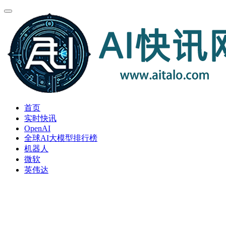
首页
实时快讯
OpenAI
全球AI大模型排行榜
机器人
微软
英伟达