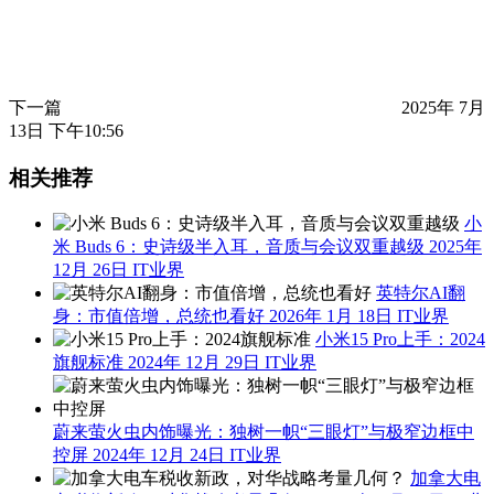
下一篇
2025年 7月
13日 下午10:56
相关推荐
小
米 Buds 6：史诗级半入耳，音质与会议双重越级
2025年
12月 26日
IT业界
英特尔AI翻
身：市值倍增，总统也看好
2026年 1月 18日
IT业界
小米15 Pro上手：2024
旗舰标准
2024年 12月 29日
IT业界
蔚来萤火虫内饰曝光：独树一帜“三眼灯”与极窄边框中
控屏
2024年 12月 24日
IT业界
加拿大电