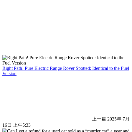
Right Path! Pure Electric Range Rover Spotted: Identical to the Fuel
Version
上一篇
2025年 7月
16日 上午5:33