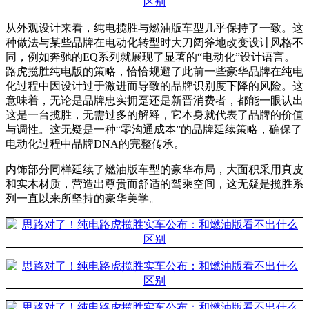
从外观设计来看，纯电揽胜与燃油版车型几乎保持了一致。这
种做法与某些品牌在电动化转型时大刀阔斧地改变设计风格不
同，例如奔驰的EQ系列就展现了显著的“电动化”设计语言。
路虎揽胜纯电版的策略，恰恰规避了此前一些豪华品牌在纯电
化过程中因设计过于激进而导致的品牌识别度下降的风险。这
意味着，无论是品牌忠实拥趸还是新晋消费者，都能一眼认出
这是一台揽胜，无需过多的解释，它本身就代表了品牌的价值
与调性。这无疑是一种“零沟通成本”的品牌延续策略，确保了
电动化过程中品牌DNA的完整传承。
内饰部分同样延续了燃油版车型的豪华布局，大面积采用真皮
和实木材质，营造出尊贵而舒适的驾乘空间，这无疑是揽胜系
列一直以来所坚持的豪华美学。