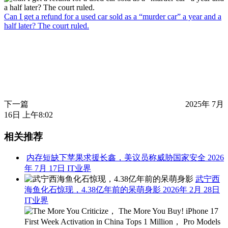
Can I get a refund for a used car sold as a “murder car” a year and a
half later? The court ruled.
下一篇
2025年 7月
16日 上午8:02
相关推荐