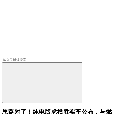
思路对了！纯电版虎揽胜实车公布，与燃