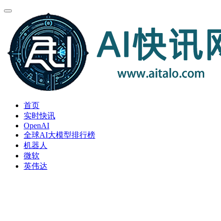
首页
实时快讯
OpenAI
全球AI大模型排行榜
机器人
微软
英伟达