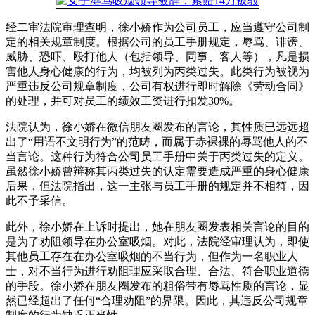
经二审法院审理查明，徐小娇作为公司员工，应当遵守公司制
定的相关规章制度。根据公司的员工手册规定，辱骂、诽谤、
威胁、恐吓、殴打他人（包括领导、同事、客人等），凡是损
害他人身心健康的行为，均被列为丙类过失。此类行为被视为
严重违反公司规章制度，公司有权进行即时解除《劳动合同》
的处理，并可对员工的绩效工资进行扣发30%。
法院认为，徐小娇在微信朋友圈发布的言论，其性质已远远超
出了“用语不文明行为”的范畴，而属于赤裸裸的辱骂他人的不
当言论。这种行为符合公司员工手册中关于丙类过失的定义。
虽然徐小娇曾辩称其丙类过失的认定需要造成严重的身心健康
后果，但法院指出，这一主张与员工手册的规定并不相符，因
此不予采信。
此外，徐小娇在上诉时提出，她在朋友圈发表相关言论的目的
是为了劝阻领导在办公室吸烟。对此，法院经审理认为，即使
其他员工存在在办公室吸烟的不当行为，但作为一名职业人
士，对不当行为进行劝阻理应采取合理、合法、符合职业道德
的手段。徐小娇在朋友圈发布的粗俗带有辱骂性质的言论，显
然已经超出了任何“合理劝阻”的界限。因此，其违反公司规章