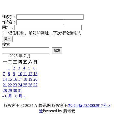
*
昵称：
*
邮箱：
网址：
记住昵称、邮箱和网址，下次评论免输入
提交
搜索
搜索
2025 年 7 月
一
二
三
四
五
六
日
1
2
3
4
5
6
7
8
9
10
11
12
13
14
15
16
17
18
19
20
21
22
23
24
25
26
27
28
29
30
31
« 6 月
8 月 »
版权所有 © 2024 AI快讯网 版权所有
黔ICP备2023002917号-3
号
Powered by 腾讯云