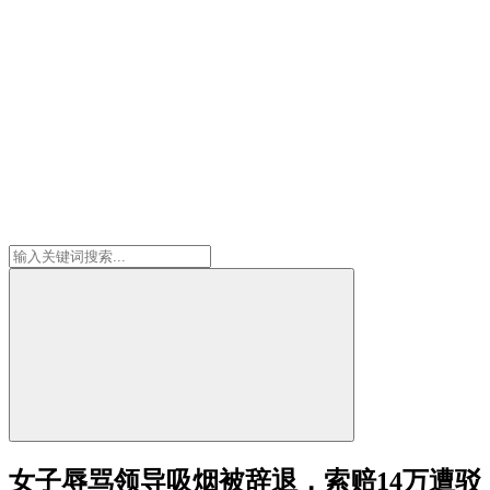
女子辱骂领导吸烟被辞退，索赔14万遭驳