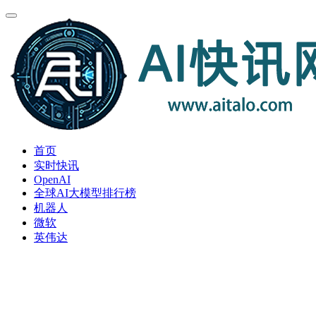
首页
实时快讯
OpenAI
全球AI大模型排行榜
机器人
微软
英伟达