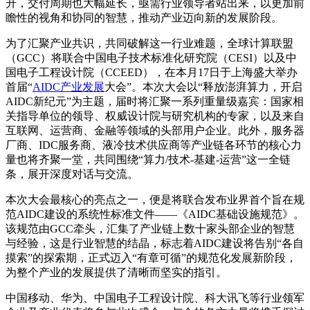
升，交付周期也大幅延长，亟需行业领导者站出来，以更加前
瞻性的视角和协同的智慧，推动产业迈向新的发展阶段。
为了汇聚产业共识，共同破解这一行业难题，全球计算联盟
（GCC）将联合中国电子技术标准化研究院（CESI）以及中
国电子工程设计院（CCEED），在本月17日于上海盛大举办
首届“
AIDC
产业发展
大会”。本次大会以“释放澎湃算力，开启
AIDC新纪元”为主题，届时将汇聚一系列重量级嘉宾：国家相
关指导单位的领导、权威设计院与研究机构的专家，以及来自
互联网、运营商、金融等领域的头部用户企业。此外，服务器
厂商、IDC服务商、液冷技术供应商等产业链各环节的核心力
量也将齐聚一堂，共同围绕“算力/技术-基建-运营”这一全链
条，展开深度对话与交流。
本次大会最核心的亮点之一，便是将联合发布业界首个旨在规
范AIDC建设的系统性标准文件——《AIDC基础设施规范》。
该规范由GCC牵头，汇集了产业链上数十家头部企业的智慧
与经验，这是行业智慧的结晶，标志着AIDC建设将告别“各自
摸索”的探索期，正式迈入“有章可循”的规范化发展新阶段，
为整个产业的发展提供了清晰而坚实的指引。
中国移动、华为、中国电子工程设计院、科大讯飞等行业领军