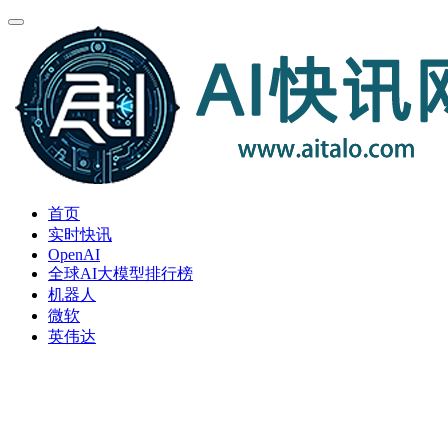
首页
实时快讯
OpenAI
全球AI大模型排行榜
机器人
微软
英伟达