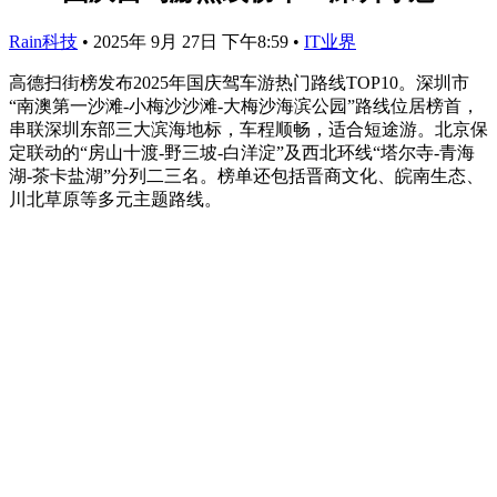
Rain科技
•
2025年 9月 27日 下午8:59
•
IT业界
高德扫街榜发布2025年国庆驾车游热门路线TOP10。深圳市
“南澳第一沙滩-小梅沙沙滩-大梅沙海滨公园”路线位居榜首，
串联深圳东部三大滨海地标，车程顺畅，适合短途游。北京保
定联动的“房山十渡-野三坡-白洋淀”及西北环线“塔尔寺-青海
湖-茶卡盐湖”分列二三名。榜单还包括晋商文化、皖南生态、
川北草原等多元主题路线。