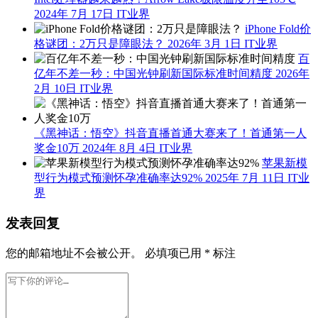
2024年 7月 17日
IT业界
iPhone Fold价
格谜团：2万只是障眼法？
2026年 3月 1日
IT业界
百
亿年不差一秒：中国光钟刷新国际标准时间精度
2026年
2月 10日
IT业界
《黑神话：悟空》抖音直播首通大赛来了！首通第一人
奖金10万
2024年 8月 4日
IT业界
苹果新模
型行为模式预测怀孕准确率达92%
2025年 7月 11日
IT业
界
发表回复
您的邮箱地址不会被公开。
必填项已用
*
标注