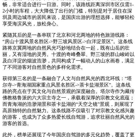
畅，非常适合进行一日游。同时，该路线距离深圳市区仅需1-
2小时的车程，大大降低了出行的门槛，特别是对于居住在深
圳及周边城市的居民来说，是国庆出游的理想选择，能够轻松
享受海滨风光，放松身心。
紧随其后的是一条串联了北京和河北两地的特色旅游线路：
“房山十渡风景名胜区->野三坡风景区->白洋淀景区”。这条线
路将京冀两地的自然风光巧妙地结合在一起，既有山岳的壮
丽，又有湿地的灵秀。十渡的奇峰叠翠、野三坡的群山峻岭以
及白洋淀的烟波浩渺，共同构成了一幅动人的山水画卷，满足
了不同游客对自然景色的多样化需求。
获得第三名的是一条融合了人文与自然风光的西北环线：“塔
尔寺->青海湖国家重点风景名胜区->茶卡盐湖景区”。这条线
路的亮点在于其文化与自然景观的深度融合。塔尔寺作为藏传
佛教格鲁派的六大宗主寺之一，承载着深厚的宗教文化底蕴；
而青海湖的浩渺湖景和茶卡盐湖的“天空之镜”景观，则展现了
高原独特的自然魅力。这条线路不仅吸引了对宗教文化感兴趣
的游客，也成为了众多热爱长线自驾游，追求壮丽自然风光的
游客的首选。
此外，榜单还展现了今年国庆自驾游的多元化趋势，覆盖了更