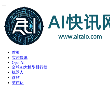
首页
实时快讯
OpenAI
全球AI大模型排行榜
机器人
微软
英伟达