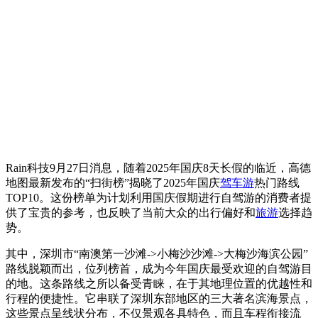
Rain科技9月27日消息，随着2025年国庆8天长假的临近，高德
地图最新发布的“扫街榜”揭晓了2025年国庆
驾车游
热门路线
TOP10。这份榜单为计划利用国庆假期进行自驾游的消费者提
供了宝贵的参考，也反映了当前大众的出行偏好和
旅游
选择趋
势。
其中，深圳市“南澳第一沙滩->小梅沙沙滩->大梅沙海滨公园”
路线脱颖而出，位列榜首，成为今年国庆最受欢迎的自驾游目
的地。这条路线之所以备受青睐，在于其地理位置的优越性和
行程的便捷性。它串联了深圳东部地区的三大著名滨海景点，
这些景点呈线状分布，不仅景观各具特色，而且车程衔接流