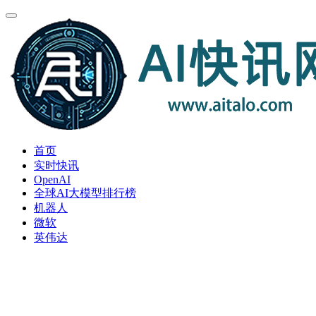
首页
实时快讯
OpenAI
全球AI大模型排行榜
机器人
微软
英伟达