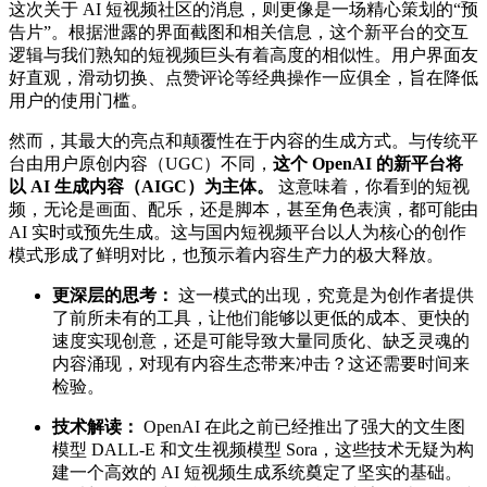
这次关于 AI 短视频社区的消息，则更像是一场精心策划的“预
告片”。根据泄露的界面截图和相关信息，这个新平台的交互
逻辑与我们熟知的短视频巨头有着高度的相似性。用户界面友
好直观，滑动切换、点赞评论等经典操作一应俱全，旨在降低
用户的使用门槛。
然而，其最大的亮点和颠覆性在于内容的生成方式。与传统平
台由用户原创内容（UGC）不同，
这个 OpenAI 的新平台将
以 AI 生成内容（AIGC）为主体。
这意味着，你看到的短视
频，无论是画面、配乐，还是脚本，甚至角色表演，都可能由
AI 实时或预先生成。这与国内短视频平台以人为核心的创作
模式形成了鲜明对比，也预示着内容生产力的极大释放。
更深层的思考：
这一模式的出现，究竟是为创作者提供
了前所未有的工具，让他们能够以更低的成本、更快的
速度实现创意，还是可能导致大量同质化、缺乏灵魂的
内容涌现，对现有内容生态带来冲击？这还需要时间来
检验。
技术解读：
OpenAI 在此之前已经推出了强大的文生图
模型 DALL-E 和文生视频模型 Sora，这些技术无疑为构
建一个高效的 AI 短视频生成系统奠定了坚实的基础。