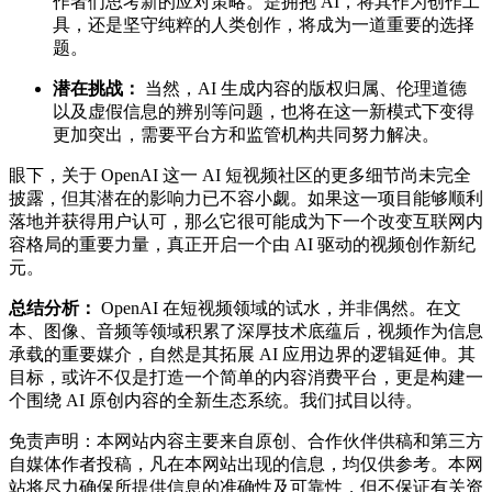
作者们思考新的应对策略。是拥抱 AI，将其作为创作工
具，还是坚守纯粹的人类创作，将成为一道重要的选择
题。
潜在挑战：
当然，AI 生成内容的版权归属、伦理道德
以及虚假信息的辨别等问题，也将在这一新模式下变得
更加突出，需要平台方和监管机构共同努力解决。
眼下，关于 OpenAI 这一 AI 短视频社区的更多细节尚未完全
披露，但其潜在的影响力已不容小觑。如果这一项目能够顺利
落地并获得用户认可，那么它很可能成为下一个改变互联网内
容格局的重要力量，真正开启一个由 AI 驱动的视频创作新纪
元。
总结分析：
OpenAI 在短视频领域的试水，并非偶然。在文
本、图像、音频等领域积累了深厚技术底蕴后，视频作为信息
承载的重要媒介，自然是其拓展 AI 应用边界的逻辑延伸。其
目标，或许不仅是打造一个简单的内容消费平台，更是构建一
个围绕 AI 原创内容的全新生态系统。我们拭目以待。
免责声明：本网站内容主要来自原创、合作伙伴供稿和第三方
自媒体作者投稿，凡在本网站出现的信息，均仅供参考。本网
站将尽力确保所提供信息的准确性及可靠性，但不保证有关资