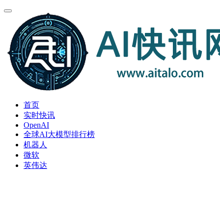
首页
实时快讯
OpenAI
全球AI大模型排行榜
机器人
微软
英伟达