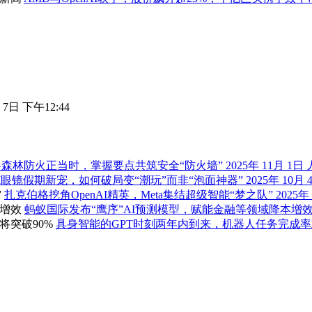
 7日 下午12:44
冬森林防火正当时，掌握要点共筑安全“防火墙”
2025年 11月 1日
I眼镜假期新宠，如何破局变“潮玩”而非“泡面神器”
2025年 10月 
扎克伯格挖角OpenAI精英，Meta集结超级智能“梦之队”
2025年
蚂蚁国际发布“鹰序”AI预测模型，赋能金融等领域降本增
具身智能的GPT时刻两年内到来，机器人任务完成率