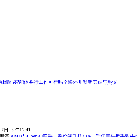
AI编码智能体并行工作可行吗？海外开发者实践与热议
 7日 下午12:41
AMD与OpenAI联手，股价飙升超23%，千亿巨头携手致牛