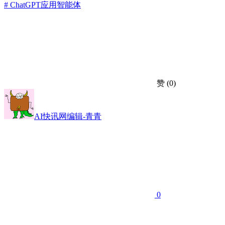
# ChatGPT
应用
智能体
赞
(0)
AI快讯网编辑-青青
0