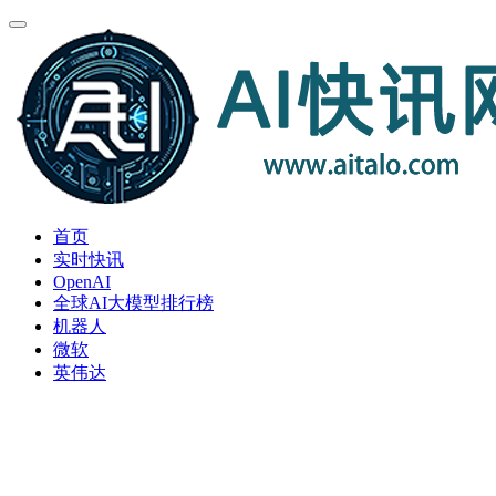
首页
实时快讯
OpenAI
全球AI大模型排行榜
机器人
微软
英伟达