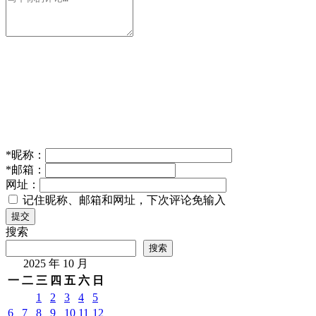
*
昵称：
*
邮箱：
网址：
记住昵称、邮箱和网址，下次评论免输入
提交
搜索
搜索
2025 年 10 月
一
二
三
四
五
六
日
1
2
3
4
5
6
7
8
9
10
11
12