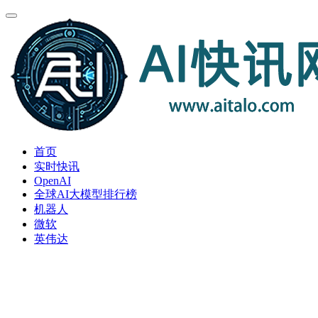
首页
实时快讯
OpenAI
全球AI大模型排行榜
机器人
微软
英伟达