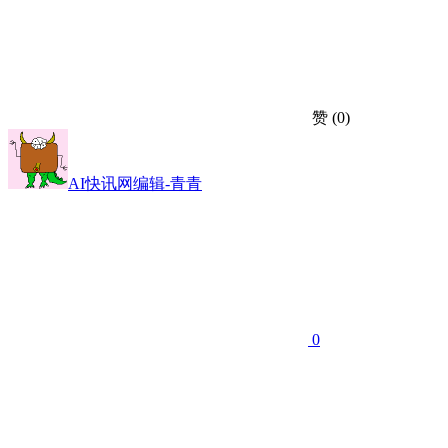
赞
(0)
AI快讯网编辑-青青
0