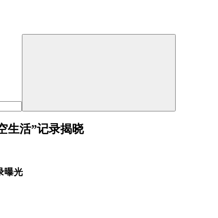
空生活”记录揭晓
录曝光