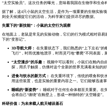
“太空实验员”。这次任务的曝光，意味着我国在生物学和生命
据了解，这4只小鼠的太空生活，是作为一项重要的生物实验项
则全天候捕捉它们的活动，为科学家们提供详尽的数据。
失重下的“新技能”：小鼠的太空行为观察
在地面上，老鼠是常见的实验动物，它们的行为模式相对容易
下的“变形记”。
3D导航大师：
在失重状态下，我们熟悉的“上下左右”的
飞行”，时而优雅地漂浮，时而灵巧地“攀爬”不同表面
“太空漫步”的乐趣：
视频中可以看到，小鼠们在舱内自由
探，用爪子触摸，仿佛对这个全新的世界充满着未知的好
进食与饮水的新方式：
在失重环境下，传统的喂食和饮
用这些装置，也是实验的重要内容之一。它们能够迅速掌
睡眠的“新姿势”：
睡眠对于任何生命体都至关重要。在
会将自己“缠绕”在舱壁上，形成一种独特的“太空睡姿”。
科研价值：为未来载人航天铺设基石