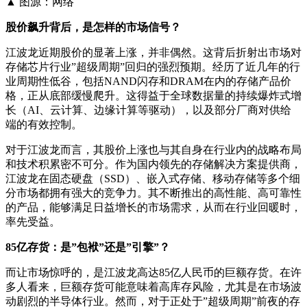
▲ 图源：网络
股价飙升背后，是怎样的市场信号？
江波龙近期股价的显著上涨，并非偶然。这背后折射出市场对
存储芯片行业”超级周期”回归的强烈预期。经历了近几年的行
业周期性低谷，包括NAND闪存和DRAM在内的存储产品价
格，正从底部缓慢爬升。这得益于全球数据量的持续爆炸式增
长（AI、云计算、边缘计算等驱动），以及部分厂商对供给
端的有效控制。
对于江波龙而言，其股价上涨也与其自身在行业内的战略布局
和技术积累密不可分。作为国内领先的存储解决方案提供商，
江波龙在固态硬盘（SSD）、嵌入式存储、移动存储等多个细
分市场都拥有强大的竞争力。其不断推出的高性能、高可靠性
的产品，能够满足日益增长的市场需求，从而在行业回暖时，
率先受益。
85亿存货：是”包袱”还是”引擎”？
而让市场惊呼的，是江波龙高达85亿人民币的巨额存货。在许
多人看来，巨额存货可能意味着高库存风险，尤其是在市场波
动剧烈的半导体行业。然而，对于正处于”超级周期”前夜的存