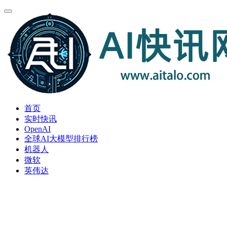
首页
实时快讯
OpenAI
全球AI大模型排行榜
机器人
微软
英伟达