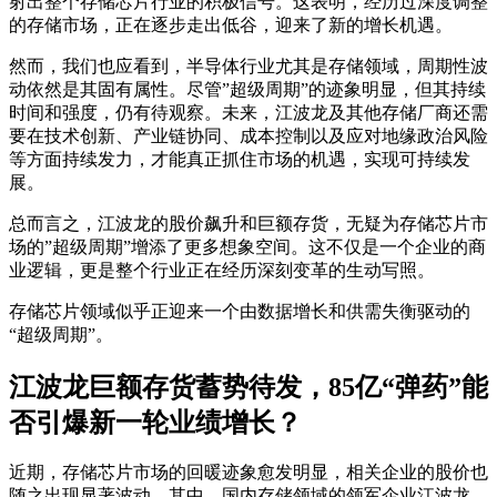
射出整个存储芯片行业的积极信号。这表明，经历过深度调整
的存储市场，正在逐步走出低谷，迎来了新的增长机遇。
然而，我们也应看到，半导体行业尤其是存储领域，周期性波
动依然是其固有属性。尽管”超级周期”的迹象明显，但其持续
时间和强度，仍有待观察。未来，江波龙及其他存储厂商还需
要在技术创新、产业链协同、成本控制以及应对地缘政治风险
等方面持续发力，才能真正抓住市场的机遇，实现可持续发
展。
总而言之，江波龙的股价飙升和巨额存货，无疑为存储芯片市
场的”超级周期”增添了更多想象空间。这不仅是一个企业的商
业逻辑，更是整个行业正在经历深刻变革的生动写照。
存储芯片领域似乎正迎来一个由数据增长和供需失衡驱动的
“超级周期”。
江波龙巨额存货蓄势待发，85亿“弹药”能
否引爆新一轮业绩增长？
近期，存储芯片市场的回暖迹象愈发明显，相关企业的股价也
随之出现显著波动。其中，国内存储领域的领军企业江波龙