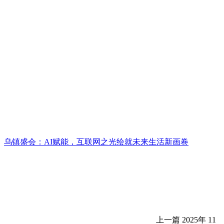
乌镇盛会：AI赋能，互联网之光绘就未来生活新画卷
上一篇
2025年 11