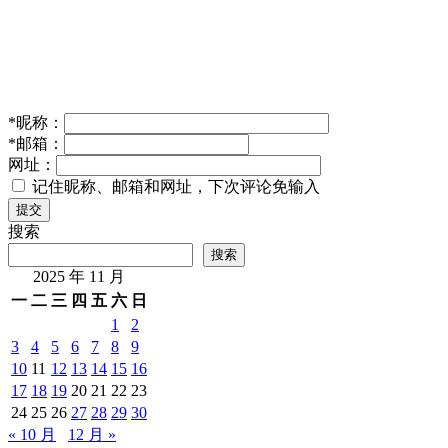
*
昵称：
*
邮箱：
网址：
记住昵称、邮箱和网址，下次评论免输入
提交
搜索
搜索
2025 年 11 月
一
二
三
四
五
六
日
1
2
3
4
5
6
7
8
9
10
11
12
13
14
15
16
17
18
19
20
21
22
23
24
25
26
27
28
29
30
« 10 月
12 月 »