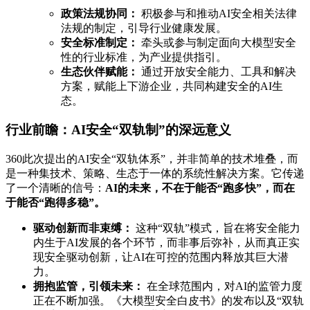
政策法规协同：
积极参与和推动AI安全相关法律
法规的制定，引导行业健康发展。
安全标准制定：
牵头或参与制定面向大模型安全
性的行业标准，为产业提供指引。
生态伙伴赋能：
通过开放安全能力、工具和解决
方案，赋能上下游企业，共同构建安全的AI生
态。
行业前瞻：AI安全“双轨制”的深远意义
360此次提出的AI安全“双轨体系”，并非简单的技术堆叠，而
是一种集技术、策略、生态于一体的系统性解决方案。它传递
了一个清晰的信号：
AI的未来，不在于能否“跑多快”，而在
于能否“跑得多稳”。
驱动创新而非束缚：
这种“双轨”模式，旨在将安全能力
内生于AI发展的各个环节，而非事后弥补，从而真正实
现安全驱动创新，让AI在可控的范围内释放其巨大潜
力。
拥抱监管，引领未来：
在全球范围内，对AI的监管力度
正在不断加强。《大模型安全白皮书》的发布以及“双轨