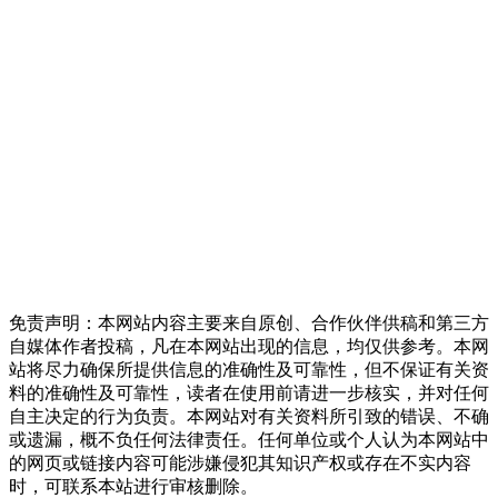
免责声明：本网站内容主要来自原创、合作伙伴供稿和第三方
自媒体作者投稿，凡在本网站出现的信息，均仅供参考。本网
站将尽力确保所提供信息的准确性及可靠性，但不保证有关资
料的准确性及可靠性，读者在使用前请进一步核实，并对任何
自主决定的行为负责。本网站对有关资料所引致的错误、不确
或遗漏，概不负任何法律责任。任何单位或个人认为本网站中
的网页或链接内容可能涉嫌侵犯其知识产权或存在不实内容
时，可联系本站进行审核删除。