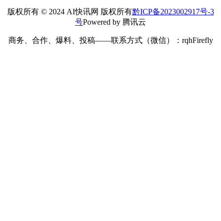
版权所有 © 2024 AI快讯网 版权所有
黔ICP备2023002917号-3
号
Powered by 腾讯云
商务、合作、爆料、投稿——联系方式（微信）：rqhFirefly