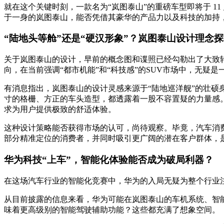
就在这个关键时刻，一款名为“岚图泰山”的重磅车型即将于 
于一身的岚图泰山，能否凭借其豪华的产品力以及科技的加持
“陆地头等舱”还是“硬汉形象”？岚图泰山设计理念
关于岚图泰山的设计，早前的概念图和谍照已经勾勒出了大致
向，在当前强调“都市机能”和“科技感”的SUV市场中，无疑是
有消息指出，岚图泰山的设计灵感来源于“陆地巡洋舰”的壮硕
寸的格栅、方正的车头造型，都透露着一股不容置疑的力量感
求为用户提供极致的舒适体验。
这种设计策略能否获得市场的认可，尚待观察。毕竟，汽车消
部分精准定位的消费者，并同时吸引更广阔的潜在客户群体，
华为科技“上车”，智能化体验能否成为破局利器？
在这场汽车行业的智能化竞赛中，华为的入局无疑为整个行业
从目前披露的信息来看，华为可能在岚图泰山的车机系统、智能
味着更高级别的智能驾驶辅助功能？这些都充满了想象空间。