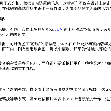
11 月正式亮相。根据目前透露的信息，这款新车不仅在设计上
，在残酷的高端市场中杀出一条血路，为岚图品牌注入新的活力
探秘
轮廓。不同于市面上多数新能源
SUV
追求的流线型都市感，岚图
一种大胆的尝试。
身躯，同时借鉴了“游艇”的豪华感，试图在户外硬派与室内奢华
。而车内，则有望延续岚图一贯以来精致、舒享的“陆地头等舱”
费者的审美是多元化的，而真正的硬派越野用户，往往又对车辆
是其面临的首要挑战。
注入了新的变数。岚图泰山能够获得华为技术的深度赋能，这无
驾驶辅助系统、甚至通信模块等多个层面上进行深度合作。这是