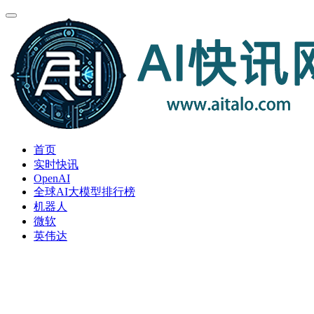
首页
实时快讯
OpenAI
全球AI大模型排行榜
机器人
微软
英伟达