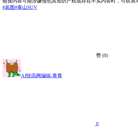
链接内容可能涉嫌侵犯其知识产权或存在不实内容时，可联系
#岚图
#泰山
SUV
赞
(0)
AI快讯网编辑-青青
0