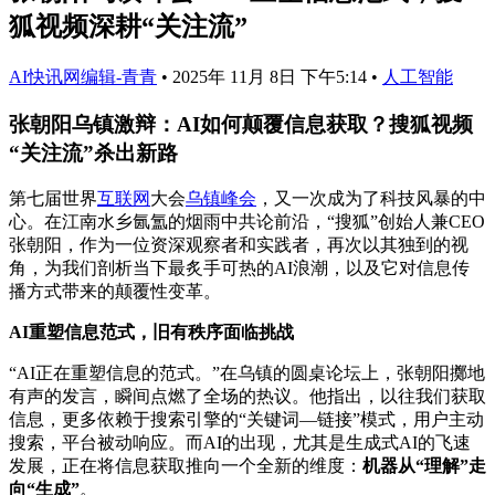
狐视频深耕“关注流”
AI快讯网编辑-青青
•
2025年 11月 8日 下午5:14
•
人工智能
张朝阳乌镇激辩：AI如何颠覆信息获取？搜狐视频
“关注流”杀出新路
第七届世界
互联网
大会
乌镇峰会
，又一次成为了科技风暴的中
心。在江南水乡氤氲的烟雨中共论前沿，“搜狐”创始人兼CEO
张朝阳，作为一位资深观察者和实践者，再次以其独到的视
角，为我们剖析当下最炙手可热的AI浪潮，以及它对信息传
播方式带来的颠覆性变革。
AI重塑信息范式，旧有秩序面临挑战
“AI正在重塑信息的范式。”在乌镇的圆桌论坛上，张朝阳擲地
有声的发言，瞬间点燃了全场的热议。他指出，以往我们获取
信息，更多依赖于搜索引擎的“关键词—链接”模式，用户主动
搜索，平台被动响应。而AI的出现，尤其是生成式AI的飞速
发展，正在将信息获取推向一个全新的维度：
机器从“理解”走
向“生成”
。