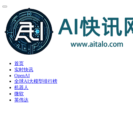
首页
实时快讯
OpenAI
全球AI大模型排行榜
机器人
微软
英伟达