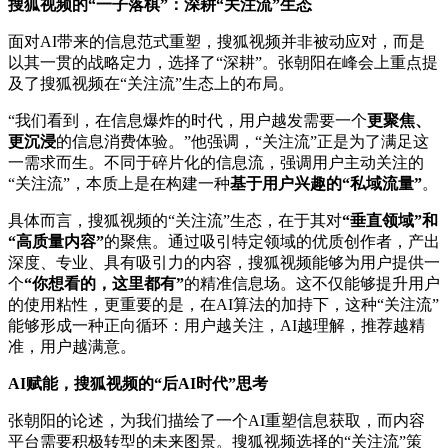
搜狐视频的“一子落棋”：深耕“关注流”生态
面对AI带来的信息范式重塑，搜狐视频并非被动应对，而是
以其一贯的战略定力，选择了“深耕”。张朝阳在峰会上重点提
及了搜狐视频在“关注流”生态上的布局。
“我们看到，在信息爆炸的时代，用户越发需要一个
更聚焦、
更沉浸
的信息消费体验。”他强调，“关注流”正是为了满足这
一需求而生。不同于碎片化的信息流，强调用户主动关注的
“关注流”，本质上是在构建一种
基于用户兴趣的“私域流量”
。
具体而言，搜狐视频的“关注流”生态，在于其对
“垂直领域”和
“高质量内容”
的聚焦。通过吸引特定领域的优质创作者，产出
深度、专业、具有吸引力的内容，搜狐视频能够为用户提供一
个
“你想看的，这里都有”
的精准信息场。这不仅能够提升用户
的使用粘性，更重要的是，在AI算法的加持下，这种“关注流”
能够形成一种正向循环：用户越关注，AI越理解，推荐越精
准，用户越满意。
AI赋能，搜狐视频的“后AI时代”思考
张朝阳的论述，为我们描绘了一个AI重塑信息获取，而内容
平台需要积极转型的未来图景。搜狐视频选择的“关注流”策