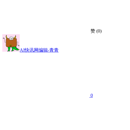
赞
(0)
AI快讯网编辑-青青
0