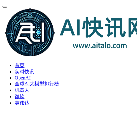
首页
实时快讯
OpenAI
全球AI大模型排行榜
机器人
微软
英伟达