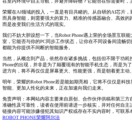
在室内环境中自主导航，并避开障碍物？它能否在你需要时，
荣耀在AI领域的投入，一直是有目共睹的。从自研的AI芯片，
而具身智能，则需要强大的算力、精准的传感器融合、高效的路径
而是改变我们生活方式的现实。
我们不妨大胆设想一下，当Robot Phone遇上荣的全场景互
室，它能否与你的PC同步工作状态，让你在不同设备间流畅切换？
都能为你提供不间断的智能服务。
当然，从概念到产品，依然存在诸多挑战，包括但不限于功耗控
Phone的出现，并非是为了颠覆现有的智能手机生态，而是
进方向，将不再仅仅是屏幕更大、性能更强，而是朝着更主动、
明年，荣耀的Robot Phone若是能如期亮相，它将不仅仅
智能、更加人性化的未来，正在加速向我们走来。
免责声明：本网站内容主要来自原创、合作伙伴供稿和第三方
准确性及可靠性，读者在使用前请进一步核实，并对任何自主
链接内容可能涉嫌侵犯其知识产权或存在不实内容时，可联系
ROBOT PHONE
荣耀
阿尔法