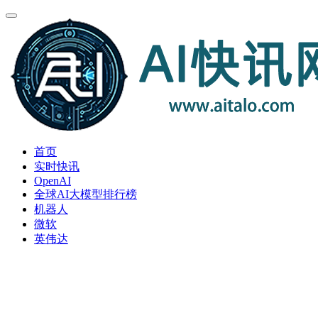
首页
实时快讯
OpenAI
全球AI大模型排行榜
机器人
微软
英伟达