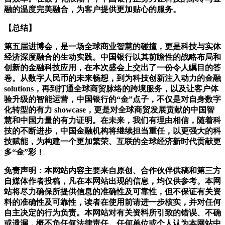
融的温度完美融合，为客户提供更加贴心的服务。
【总结】
第五届进博会，是一场全球商业智慧的碰撞，更是科技与实体
经济深度融合的生动实践。中国银行以其前瞻性的战略布局和
创新的金融科技应用，在本次盛会上交出了一份令人瞩目的答
卷。从数字人民币的未来畅想，到为科技创新注入动力的金融
solutions，再到打通全球商贸脉络的跨境服务，以及让客户体
验升级的智能运营，中国银行的“金”点子，不仅是对自身数字
化转型的有力 showcase，更是对全球商贸发展贡献的中国智
慧和中国力量的有力证明。在未来，我们有理由相信，随着科
技的不断进步，中国金融机构将继续担当重任，以更强大的科
技赋能，为构建一个更加繁荣、互联的全球经济新时代贡献更
多“金”彩！
免责声明：本网站内容主要来自原创、合作伙伴供稿和第三方
自媒体作者投稿，凡在本网站出现的信息，均仅供参考。本网
站将尽力确保所提供信息的准确性及可靠性，但不保证有关资
料的准确性及可靠性，读者在使用前请进一步核实，并对任何
自主决定的行为负责。本网站对有关资料所引致的错误、不确
或遗漏，概不负任何法律责任。任何单位或个人认为本网站中