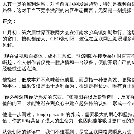
以其一贯的犀利洞察，对当前互联网发展趋势，特别是视频自
路径，这对于当下竞争激烈的内容生态而言，无疑是一剂提振
正文：
11月初，第六届世界互联网大会在江南水乡乌镇如期举行。
的窗口。搜狐创始人、CEO张朝阳，这位在互联网江湖浸淫多
见解。
“现在做视频自媒体，成本非常低。”张朝阳在接受采访时直
崛起，个人创作者仅凭一腔热情和一台设备，便能开启自己的M
经验或生活点滴。
他指出，低成本并不意味着低质量，而是指一种更高效、更聚
项事业，如果仅仅是出于逐利而为，很难走得长远。唯有真正
“你必须深耕你所热爱的东西。”张朝阳在谈及IP塑造时，反
值的内容，才能逐渐在观众心中建立起独特的认知，形成一个难以
他进一步阐述， longo plazo IP 的养成，需要极
值，你的IP就具备了强大的生命力，也因此能够吸引更广泛的
从张朝阳的解读中，我们不难看到，尽管互联网格局瞬息万变