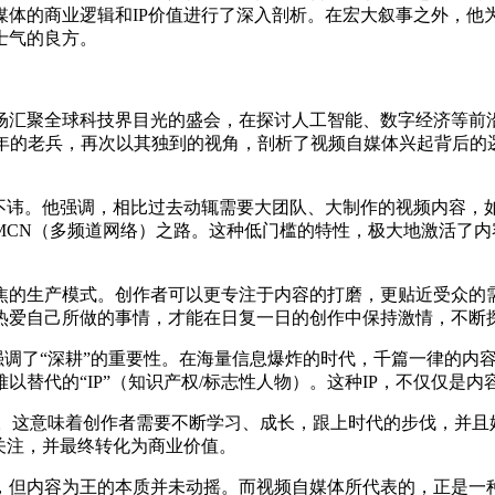
媒体的商业逻辑和IP价值进行了深入剖析。在宏大叙事之外，他
士气的良方。
这场汇聚全球科技界目光的盛会，在探讨人工智能、数字经济等前
年的老兵，再次以其独到的视角，剖析了视频自媒体兴起背后的逻
言不讳。他强调，相比过去动辄需要大团队、大制作的视频内容，
CN（多频道网络）之路。这种低门槛的特性，极大地激活了内
焦的生产模式。创作者可以更专注于内容的打磨，更贴近受众的需
热爱自己所做的事情，才能在日复一日的创作中保持激情，不断
复强调了“深耕”的重要性。在海量信息爆炸的时代，千篇一律的
替代的“IP”（知识产权/标志性人物）。这种IP，不仅仅是
大的耐心和坚持。这意味着创作者需要不断学习、成长，跟上时代的步伐
关注，并最终转化为商业价值。
，但内容为王的本质并未动摇。而视频自媒体所代表的，正是一