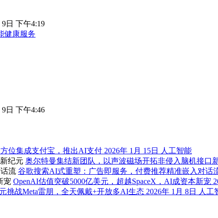
 9日 下午4:19
能健康服务
 9日 下午4:46
pp全方位集成支付宝，推出AI支付
2026年 1月 15日
人工智能
奥尔特曼集结新团队，以声波磁场开拓非侵入脑机接口
谷歌搜索AI式重塑：广告即服务，付费推荐精准嵌入对话
OpenAI估值突破5000亿美元，超越SpaceX，AI成资本新宠
2
美元挑战Meta雷朋，全天佩戴+开放多AI生态
2026年 1月 8日
人工