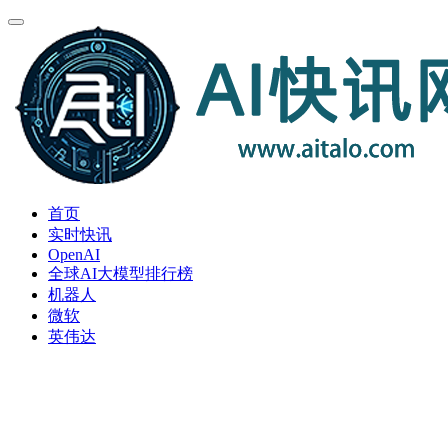
首页
实时快讯
OpenAI
全球AI大模型排行榜
机器人
微软
英伟达