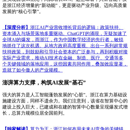
是浙江经济增量的“新动能”，更是驱动产业升级、迈向高质量
发展的“核心引擎”。
【深度分析】
浙江AI产业营收增长背后的逻辑：政策扶持、
资本涌入与场景落地多重驱动。ChatGPT的涌现，无疑加速了
全球AI的爆发，而浙江，作为中国数字经济的先行者，敏锐
地抓住了这次机遇。从地方政府高度重视、出台一系列超常规
扶持政策，到鼓励和引导社会资本的广泛参与，再到积极对接
实际产业需求，推动AI技术在金融、制造、医疗、交通等多
个关键领域的落地应用，这些因素共同作用，叠加效应显著，
造就了如今傲人的产业规模。
澎湃算力支撑，构筑AI发展“基石”
强大的算力是人工智能蓬勃发展的“心脏”。浙江在算力基础设
施建设方面，同样不遗余力。我们注意到，该省在智算中心的
建设上投入巨大，已建成和在建的智算中心数量呈现爆发式增
长，总算力规模位居全国前列。
【独家解读】
算力为王：浙江如何布局未来AI竞争的关键锚