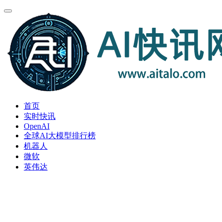
首页
实时快讯
OpenAI
全球AI大模型排行榜
机器人
微软
英伟达