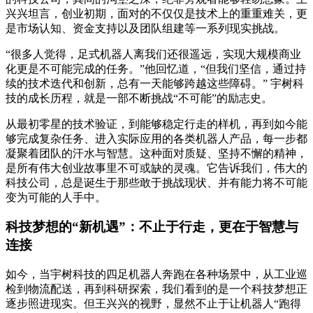
兴兴坦言，创业初期，面对的不仅仅是技术上的重重难关，更
是市场认知、资金支持以及团队组建等一系列现实挑战。
“很多人觉得，足式机器人离我们还很遥远，实现大规模商业
化更是不可能完成的任务。”他回忆道，“但我们坚信，通过持
续的技术迭代和创新，总有一天能够跨越这些障碍。” 宇树科
技的成长历程，就是一部不断挑战“不可能”的励志史。
从最初零星的技术验证，到能够稳定行走的样机，再到如今能
够完成复杂任务、进入实际应用的各类机器人产品，每一步都
凝聚着团队的汗水与智慧。这种面对质疑、坚持不懈的精神，
是所有伟大创业故事里不可或缺的灵魂。它告诉我们，伟大的
科技公司，总是诞生于那些敢于挑战现状、并有能力将不可能
变为可能的人手中。
科技梦想的“新机遇”：不止于行走，更在于智慧与
连接
如今，当宇树科技的四足机器人奔跑在各种场景中，从工业巡
检到物流配送，再到科研探索，我们看到的是一个科技梦想正
逐步照进现实。但王兴兴的视野，显然不止于让机器人“跑得