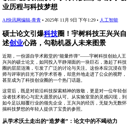
业历程与科技梦想
AI快讯网编辑-青青
•
2025年 11月 9日 下午1:29
•
人工智能
硕士论文引爆
科技
圈！宇树科技王兴兴自
述
创业
心路，勾勒机器人未来图景
近期，一份源自学术殿堂的“能量炸弹”——宇树科技创始人王
兴兴的硕士论文，如同投入平静湖面的一块巨石，激起了科技
圈的层层涟漪，引发了广泛的讨论与关注。这份本应沉浸在导
师与评审的目光下的学术答卷，却意外地走进了公众的视野，
甚至成为了科技创业圈的一个热门话题。
这背后，既是对前沿科技探索精神的致敬，更是对一位年轻创
业者技术初心与宏大愿景的认可。从实验室里的灵感闪现，到
如今足以颠覆行业的领先企业，王兴兴的经历，无疑为无数怀
揣科技梦想的年轻人提供了宝贵的参照。
从学术沃土走出的“造梦者”：论文中的不竭动力