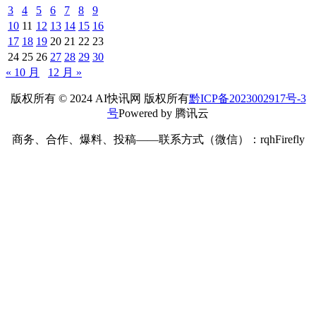
浪潮涌现新富豪：豪宅热销，歌手投资狂赚10倍
2025年
10月 14日
人工智能
兵团科
创热土：AI与遥感驱动数字经济新画卷
2025年 11月 8日
人工智能
沐曦股份科创板IPO在即：高研发投入致亏损，预计
2026年实现盈亏平衡
2025年 10月 22日
人工智能
亚
马逊第三季度净利润猛增38% 盘后股价飙升13%
2025年
10月 31日
人工智能
发表回复
您的邮箱地址不会被公开。
必填项已用
*
标注