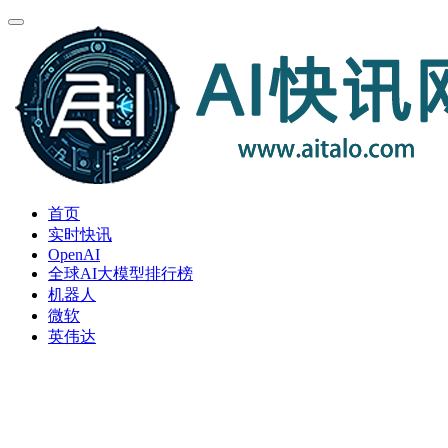
首页
实时快讯
OpenAI
全球AI大模型排行榜
机器人
微软
英伟达