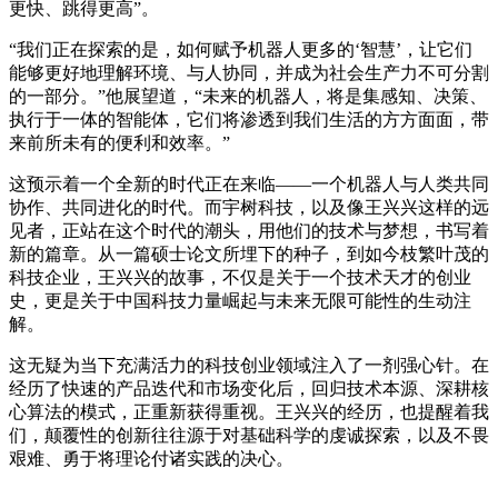
更快、跳得更高”。
“我们正在探索的是，如何赋予机器人更多的‘智慧’，让它们
能够更好地理解环境、与人协同，并成为社会生产力不可分割
的一部分。”他展望道，“未来的机器人，将是集感知、决策、
执行于一体的智能体，它们将渗透到我们生活的方方面面，带
来前所未有的便利和效率。”
这预示着一个全新的时代正在来临——一个机器人与人类共同
协作、共同进化的时代。而宇树科技，以及像王兴兴这样的远
见者，正站在这个时代的潮头，用他们的技术与梦想，书写着
新的篇章。从一篇硕士论文所埋下的种子，到如今枝繁叶茂的
科技企业，王兴兴的故事，不仅是关于一个技术天才的创业
史，更是关于中国科技力量崛起与未来无限可能性的生动注
解。
这无疑为当下充满活力的科技创业领域注入了一剂强心针。在
经历了快速的产品迭代和市场变化后，回归技术本源、深耕核
心算法的模式，正重新获得重视。王兴兴的经历，也提醒着我
们，颠覆性的创新往往源于对基础科学的虔诚探索，以及不畏
艰难、勇于将理论付诸实践的决心。