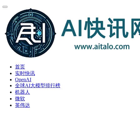
首页
实时快讯
OpenAI
全球AI大模型排行榜
机器人
微软
英伟达