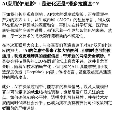
AI应用的“魅影”：是进化还是“潘多拉魔盒”？
正如我们长期观察到的，AI技术的爆发式增长，正在重塑生
产力的方方面面。从生成内容（AIGC）的创意革新，到大模
型在复杂计算领域的深度融合，再到AI在科学研究、医疗健
康等领域的突破性进展，都预示着一个更加智能化的未来。然
而，每一次技术的飞跃都伴随着新的不确定性。
在本次互联网大会上，与会嘉宾们普遍表达了对AI“双刃剑”效
应的担忧。
“AI的普惠性带来了极大的便利，但同时也可能被
滥用，制造更难辨真的虚假信息，带来新的网络安全威胁。”
某参会科技巨头的CEO在圆桌论坛上直言不讳。这并非危言
耸听，随着AI技术的民主化，低门槛的AI工具能够被用于制
造深度伪造（Deepfake）内容，传播谣言，甚至发起更具迷惑
性的网络攻击。
此外，AI在决策过程中可能存在的算法偏见，以及大规模部
署AI可能带来的就业结构性调整，也是引发广泛关注的焦
点。如何确保AI的公平性、透明度和可解释性，并在技术发
展的同时保障社会公平，已成为摆在所有科技公司和政策制定
者面前的严峻课题。