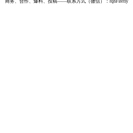
商务、合作、爆料、投稿——联系方式（微信）：rqhFirefly