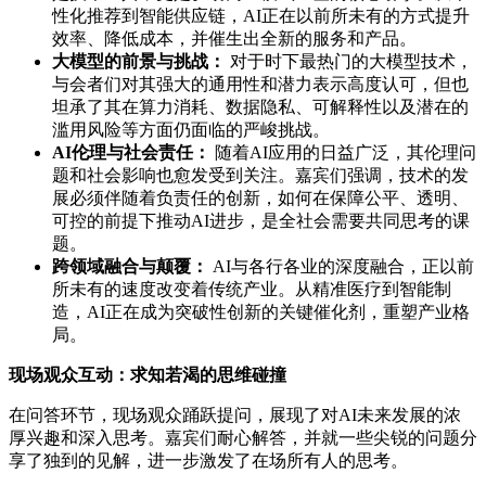
性化推荐到智能供应链，AI正在以前所未有的方式提升
效率、降低成本，并催生出全新的服务和产品。
大模型的前景与挑战：
对于时下最热门的大模型技术，
与会者们对其强大的通用性和潜力表示高度认可，但也
坦承了其在算力消耗、数据隐私、可解释性以及潜在的
滥用风险等方面仍面临的严峻挑战。
AI伦理与社会责任：
随着AI应用的日益广泛，其伦理问
题和社会影响也愈发受到关注。嘉宾们强调，技术的发
展必须伴随着负责任的创新，如何在保障公平、透明、
可控的前提下推动AI进步，是全社会需要共同思考的课
题。
跨领域融合与颠覆：
AI与各行各业的深度融合，正以前
所未有的速度改变着传统产业。从精准医疗到智能制
造，AI正在成为突破性创新的关键催化剂，重塑产业格
局。
现场观众互动：求知若渴的思维碰撞
在问答环节，现场观众踊跃提问，展现了对AI未来发展的浓
厚兴趣和深入思考。嘉宾们耐心解答，并就一些尖锐的问题分
享了独到的见解，进一步激发了在场所有人的思考。