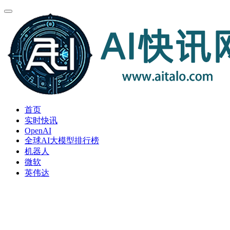
首页
实时快讯
OpenAI
全球AI大模型排行榜
机器人
微软
英伟达