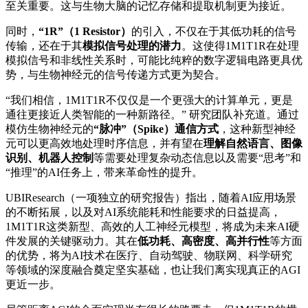
至关重要。这与生物大脑的记忆存储和提取机制更为接近。
同时，
“1R”（1 Resistor）
的引入，不仅在于其低功耗的信号
传输，还在于其
模拟信号处理的潜力
。这使得1M1T1R在处理
模拟信号和非线性关系时，可能比纯粹的数字逻辑电路更具优
势，与生物神经元的信号传递方式更为契合。
“我们相信，1M1T1R不仅仅是一个更强大的计算单元，更是
通往更接近人类智能的一种新路径。” 研究团队补充道。通过
模仿生物神经元的
“脉冲”（Spike）通信方式
，这种新型神经
元可以更高效地处理时序信息，并有望在
理解自然语言、图像
识别、机器人控制
等需要处理复杂动态信息以及需要“思考”和
“推理”的AI任务上，带来革命性的提升。
UBIResearch（一项独立的研究报告）指出，随着AI应用场景
的不断拓展，以及对AI系统能耗和性能要求的日益提高，
1M1T1R这类新型、高效的人工神经元模型，将成为未来AI硬
件发展的关键驱动力。其在
低功耗、高密度、高并行性
等方面
的优势，将为AI技术在医疗、自动驾驶、物联网、科学研究
等领域的深度融合奠定坚实基础，也让我们离实现真正的AGI
更近一步。