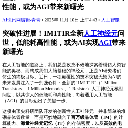
性能，或为AGI带来新曙光
AI快讯网编辑-青青
•
2025年 11月 10日 上午4:43
•
人工智能
突破性进展！1M1T1R全新
人工神经元
问
世，低能耗高性能，或为AI实现
AGI
带来
新曙光
在人工智能的道路上，我们总是孜孜不倦地探索着模仿人类智
能的奥秘。而构成我们大脑基础的神经元，正是AI研究者们
仿生的终极目标。近日，一项颠覆性的技术突破无疑为AI的
未来发展注入了一剂强心针：全新的“1M1T1R”（1 Million
Transistors， 1 Million Memories， 1 Resistor）人工神经元模型
问世，以其惊人的低能耗和高性能，向着通用人工智能
（AGI）的目标迈出了关键一步。
这项由顶尖科研团队开发的创新性人工神经元，并非简单的堆
砌晶体管数量，而是巧妙地融合了
百万级晶体管（1M）
的计
算能力、
海量神经元记忆（1T）
的存储密度，以及
高效的电