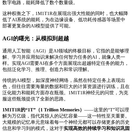
数字电路，能耗降低了数个数量级。
这种权衡之下，1M1T1R在展现出强大性能的同时，也大幅降
低了AI系统的能耗，为在边缘设备、低功耗传感器等场景中
部署更复杂的AI模型提供了可能。
AGI的曙光：从模拟到超越
通用人工智能（AGI）是AI领域的终极目标，它指的是能够理
解、学习并应用知识来解决任何智力任务的AI，就像人类一
样。实现AGI需要AI在多个方面展现出超越特定任务的能力，
包括泛化学习、推理、创造力和常识理解。
传统的AI模型，如深度神经网络，虽然在特定任务上表现出
色，但往往需要海量的数据和巨大的计算资源进行训练，且在
泛化能力和能耗方面存在瓶颈。1M1T1R神经元的问世，为克
服这些瓶颈提供了全新的思路。
1M1T1R的“1T”（1 Trillion Memories）
——这里的“T”可以理
解为万亿级，指代其惊人的记忆容量——这一特性至关重要。
大规模的记忆单元意味着每一个神经元都可以存储更多的历史
信息和学习到的模式，这对于
实现高效的持续学习和知识巩固