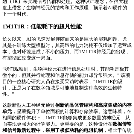
阻（1R）
来实现信号传输和处理。这种设计理念，在很大程
度上借鉴了生物神经元的结构和工作原理，预示着AI硬件的
下一个时代。
1M1T1R：低能耗下的超凡性能
长久以来，AI的飞速发展伴随而来的是巨大的能耗问题。尤
其是在训练大型模型时，其高昂的电力消耗不仅增加了运营成
本，也对环境造成了不小的压力。而1M1T1R神经元的出现，
有望彻底改变这一局面。
“我们观察到，生物神经元在进行信息处理时，其能耗是极其
微小的，但其并行处理和信息存储的能力却异常强大。” 该项
目的一位核心研究人员在接受采访时表示，“1M1T1R的设
计，正是为了在数字领域尽可能地复制这种高效的生物特
性。”
这款新型人工神经元通过
创新的晶体管结构和高度集成的内存
单元
，显著提升了单位面积的计算和存储效率。这意味着，在
相同的硬件体积下，1M1T1R能够集成更多数量的神经元，从
而实现更强大的计算能力。更重要的是，这种设计在
数据传输
和信号激活过程中，采用了极低功耗的电阻机制
，相比于传统