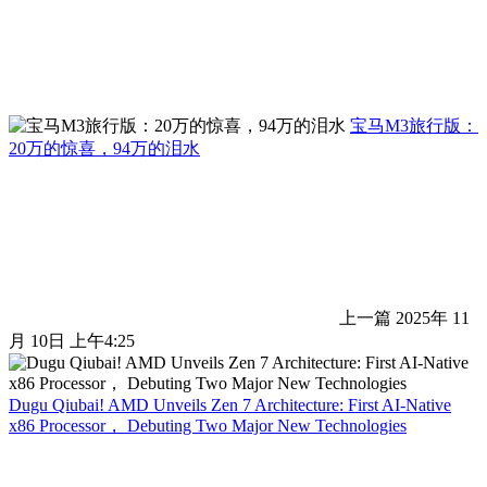
宝马M3旅行版：
20万的惊喜，94万的泪水
上一篇
2025年 11
月 10日 上午4:25
Dugu Qiubai! AMD Unveils Zen 7 Architecture: First AI-Native
x86 Processor， Debuting Two Major New Technologies