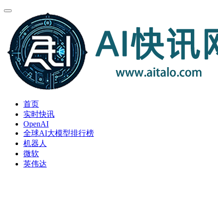
首页
实时快讯
OpenAI
全球AI大模型排行榜
机器人
微软
英伟达