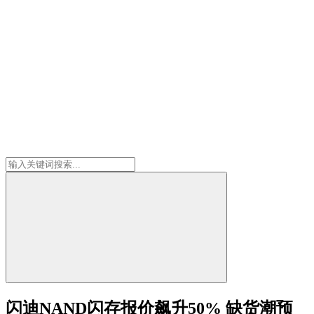
闪迪NAND闪存报价飙升50% 缺货潮预