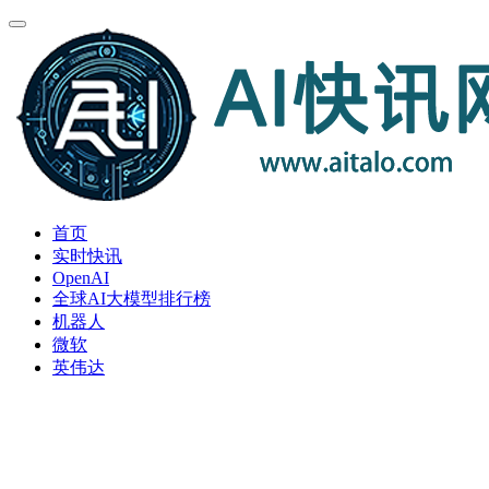
首页
实时快讯
OpenAI
全球AI大模型排行榜
机器人
微软
英伟达