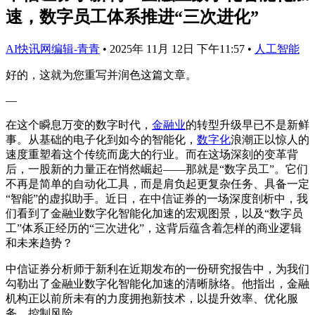
速，数字员工体系推进“三次进化”
AI快讯网编辑-青青
•
2025年 11月 12日 下午11:57
•
人工智能
好的，这就为您重写并润色这篇文章。
—
在这个瞬息万变的数字时代，
金融业
的转型升级早已不是新鲜
事。从基础的电子化到如今的智能化，
数字化
浪潮正以惊人的
速度重塑着这个传统而庞大的行业。而在这场深刻的变革背
后，一股新的力量正在悄然崛起——那就是“数字员工”。它们
不再是简单的自动化工具，而是肩负起更复杂任务、具备一定
“智能”的虚拟助手。近日，在中信证券的一场深度剖析中，我
们看到了金融业数字化智能化加速的宏观图景，以及“数字员
工”体系正经历的“三次进化”，这背后蕴含着怎样的商业逻辑
和未来趋势？
中信证券分析师于新利在近期发布的一份研究报告中，为我们
勾勒出了金融业数字化智能化加速的清晰脉络。他指出，金融
机构正以前所未有的力度拥抱新技术，以提升效率、优化服
务、控制风险。