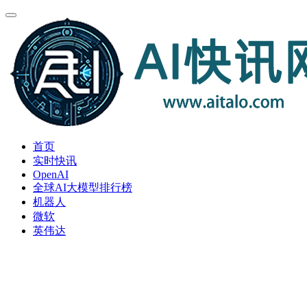
首页
实时快讯
OpenAI
全球AI大模型排行榜
机器人
微软
英伟达