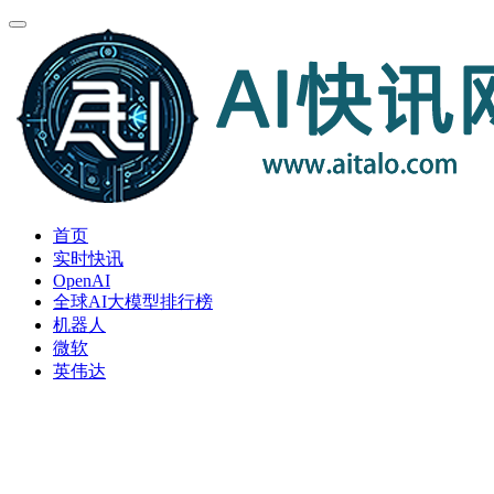
首页
实时快讯
OpenAI
全球AI大模型排行榜
机器人
微软
英伟达