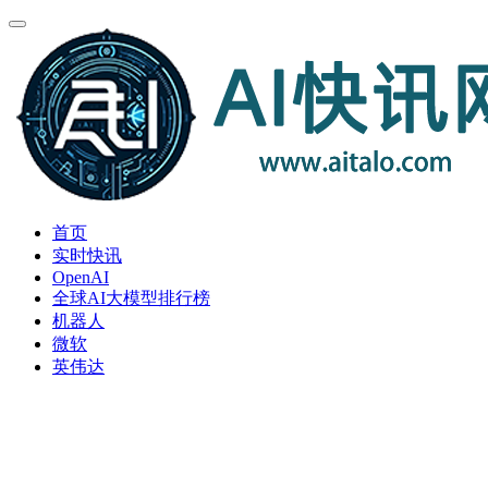
首页
实时快讯
OpenAI
全球AI大模型排行榜
机器人
微软
英伟达