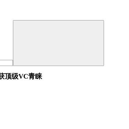
获顶级VC青睐