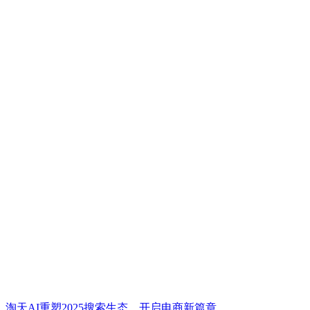
淘天AI重塑2025搜索生态，开启电商新篇章