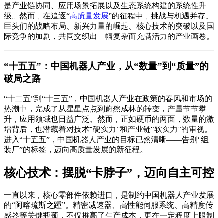
是产业链协同、应用场景拓展以及生态系统构建的系统性升
级。然而，在追逐“
高质量发展
”的征程中，挑战与机遇并存。
巨头们的战略布局、新兴力量的崛起、核心技术的突破以及国
际竞争的加剧，共同交织出一幅复杂而充满活力的产业画卷。
“十五五”：中国机器人产业，从“数量”到“质量”的
破局之路
“十二五”到“十三五”，中国机器人产业在政策的春风和市场的
热潮中，完成了从星星点点到蔚然成林的转变，产量节节攀
升，应用领域也日益广泛。然而，正如硬币的两面，数量的激
增背后，也潜藏着对技术“硬实力”和产业链“软实力”的审视。
进入“十五五”，中国机器人产业的目标已然清晰——告别“组
装厂”的标签，迈向高质量发展的新征程。
核心技术：摆脱“卡脖子”，迈向自主可控
一直以来，核心零部件依赖进口，是制约中国机器人产业发展
的“阿喀琉斯之踵”。精密减速器、高性能伺服系统、高精度传
感器等关键瓶颈，不仅推高了生产成本，更在一定程度上限制