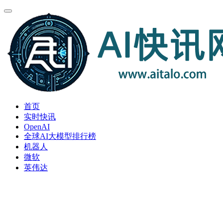
首页
实时快讯
OpenAI
全球AI大模型排行榜
机器人
微软
英伟达