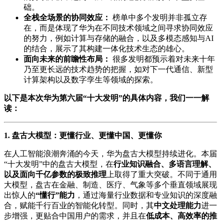
础。
全栈全场景的协同效应：
榜单中多个发明并非孤立存
在，而是体现了华为在不同技术领域之间寻求协同效应
的努力，例如计算与存储的融合，以及多模态感知与AI
的结合，展示了其构建一体化技术生态的雄心。
面向未来的前瞻性布局：
很多发明都预示着对未来十年
乃至更长远的技术趋势的把握，如对下一代通信、新型
计算架构以及数字孪生等领域的探索。
以下是本次华为第六届“十大发明”的具体内容，我们一一解
读：
1. 盘古大模型：更懂行业、更懂中国、更懂你
在人工智能浪潮奔涌的今天，华为盘古大模型持续进化。本届
“十大发明”中的盘古大模型，在
行业知识融合、多语言理解、
以及面向千亿参数的极致推理
上取得了重大突破。不同于通用
大模型，盘古在金融、制造、医疗、气象等多个垂直领域展现
出惊人的
“懂行”能力
，通过海量行业数据和专业知识的深度融
合，赋能千行百业的智能化转型。同时，其
中文处理能力
进一
步增强，更贴合中国用户的需求，并且在
低成本、高效率的推