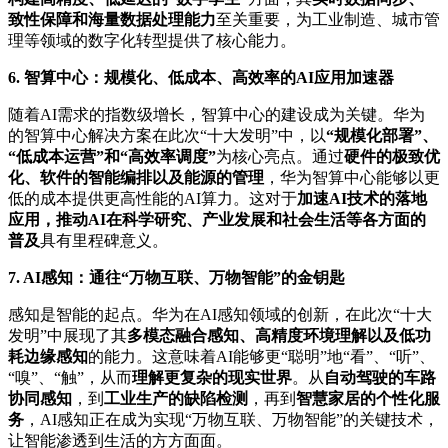
致性保障和海量数据处理能力
至关重要，为工业制造、城市管
理等领域的数字化转型提供了核心能力。
6. 智算中心：规模化、低成本、高效率的AI应用加速器
随着AI需求的指数级增长，智算中心的建设成为关键。华为
的智算中心解决方案在此次“十大发明”中，以
“规模化部署”、
“低成本运营”和“高效率调度”
为核心亮点。通过
硬件的极致优
化、软件的智能编排以及能源的管理
，华为智算中心能够以更
低的成本提供更高性能的AI算力。这对于
加速AI技术的落地
应用，推动AI在科学研究、产业发展和社会生活等各方面的
普及
具有里程碑意义。
7. AI感知：通往“万物互联、万物智能”的金钥匙
感知是智能的起点。华为在AI感知领域的创新，在此次“十大
发明”中展现了其
多模态融合感知、高精度环境理解以及低功
耗边缘感知
的能力。这意味着AI能够更“聪明”地“看”、“听”、
“嗅”、“触”，从而
理解更复杂的现实世界
。从
自动驾驶的车路
协同感知
，到
工业生产的缺陷检测
，再到
智慧家居的个性化服
务
，AI感知正在成为实现“万物互联、万物智能”的关键技术，
让智能渗透到生活的方方面面。