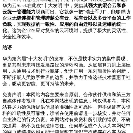
华为云Stack在此次“十大发明”中，凭借其
强大的混合云和多
云统一管理能力
脱颖而出。它就像一把“瑞士军刀”，能够帮助
企业
无缝连接和管理跨越公有云、私有云以及多云平台的工作
负载
，实现
数据的一致性、应用的自由迁移以及运维的统一
化
。这为企业在应对复杂的云环境时，提供了极大的灵活性、
安全性和效率。
结语
华为第六届“十大发明”的发布，不仅是技术实力的集中展现，
更是其对未来科技发展路径的清晰勾画。从底层算力到上层应
用，从通用技术到行业赋能，华为正用一系列颠覆性的创新，
不断拓展人类数字世界的边界，并致力于将这些技术普惠于社
会，驱动更智能、更可持续的未来。
免责声明：本网站内容主要来自原创、合作伙伴供稿和第三方
自媒体作者投稿，凡在本网站出现的信息，均仅供参考。本网
站将尽力确保所提供信息的准确性及可靠性，但不保证有关资
料的准确性及可靠性，读者在使用前请进一步核实，并对任何
自主决定的行为负责。本网站对有关资料所引致的错误、不确
或遗漏，概不负任何法律责任。任何单位或个人认为本网站中
的网页或链接内容可能涉嫌侵犯其知识产权或存在不实内容