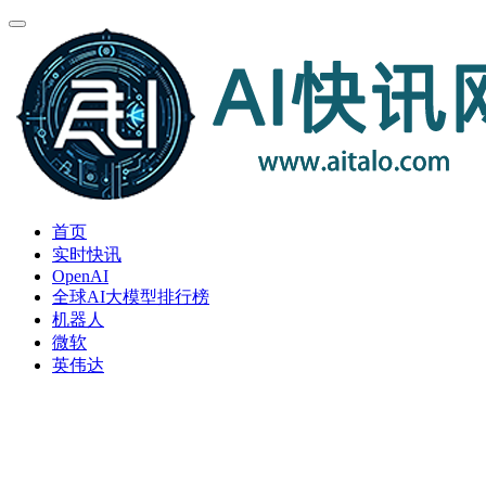
首页
实时快讯
OpenAI
全球AI大模型排行榜
机器人
微软
英伟达