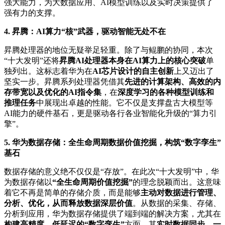
强大能力，为大数据应用、AI模型训练以及实时决策提供了
强有力的支撑。
4. 昇腾：AI算力“核”武器，驱动智能无处不在
昇腾处理器的地位无疑举足轻重。除了与鲲鹏的协同，本次
“十大发明”还将
昇腾AI处理器本身在AI算力上的核心突破
单
独列出。这标志着华为在
AI芯片设计的自主创新
上又迈出了
坚实一步。昇腾系列处理器凭借其
先进的计算架构、高效的内
存带宽以及优化的AI指令集
，在
深度学习的各种模型训练和
推理任务
中展现出卓越的性能。它不仅是支撑盘古大模型等
AI能力的硬件基石，更是驱动各行各业智能化升级的“算力引
擎”。
5. 华为数据存储：全生命周期数据价值挖掘，构筑“数字孪生”
基石
数据存储的意义绝不仅仅是“存放”。在此次“十大发明”中，华
为数据存储以
“全生命周期价值挖掘”
的理念脱颖而出。这意味
着它不再是简单的存储介质，而是能够
主动对数据进行管理、
分析、优化，从而释放数据深层价值
。从数据的采集、存储、
分析到应用，华为数据存储提供了端到端的解决方案，尤其在
构建高精度、低延迟的“数字孪生”
方面，其
实时数据同步、一