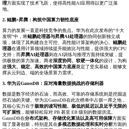
理
方面实现了技术飞跃，使得高性能AI应用得以更广泛落
地。
2. 鲲鹏+昇腾：构筑中国算力韧性底座
算力的发展一直是科技竞争的焦点。华为在此次发布的“十大
发明”中，将
鲲鹏处理器与昇腾AI处理器
的协同创新独立成
项，体现了其构建自主可控、高性能计算架构的决心。
鲲鹏处
理器
在通用计算领域持续提升能效比与性能，提供强大的CPU
支持；而
昇腾AI处理器
则在AI训练与推理方面持续突破，提
供极致的算力加速。两者
深度协同、软硬一体化
的设计，为构
建
强大、稳定、高效的中国算力底座
奠定了坚实基础，能够支
撑从云到边、端的全场景算力需求。
3. 华为云GaussDB：应对海量数据挑战的存储利器
数据是数字经济的石油，而高效、可靠的存储系统则是挖掘这
些石油的关键。华为云GaussDB在此次榜单中占据一席之地，
其核心实力在于
极致的读写性能、极低的延迟以及近乎无限的
可扩展性
，能够轻松应对 PB 甚至 EB 级别的数据洪流。
GaussDB在
分布式架构、存储优化算法以及高可用保障
方面实
现了显著创新，特别是其在
多模态数据处理和实时分析
方面的