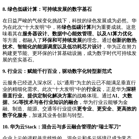
8. 绿色低碳计算：可持续发展的数字基石
在日益严峻的气候变化挑战下，科技的绿色发展成为必然。华
为在此次“十大发明”中，将
绿色低碳计算
列为重要成就。这意
味着其在
服务器设计、数据中心能效管理、以及AI算力优化
等方面，都融入了
环保和可持续发展
的理念。通过
创新的散热
技术、智能化的能源调度以及低功耗芯片设计
，华为正在努力
构建更节能、更环保的计算基础设施，成为数字时代可持续发
展的坚实基石。
9. 行业云：赋能千行百业，驱动数字化转型新范式
云服务已经进入深水区，以“通用”为主的云已不能满足垂直行
业的精细化需求。此次“十大发明”中的
行业云
，正是华为
深耕
垂直行业、提供定制化解决方案
的战略体现。通过
AI、大数
据、5G等技术与各行业知识的融合
，华为行业云能够为金
融、制造、能源、交通等行业提供
更专业、更安全、更高效的
数字化服务
，加速其业务创新与转型。
10. 华为云Stack：混合云与多云融合管理的“瑞士军刀”
企业上云的进程并非线性的，混合云和多云环境已成为常态。