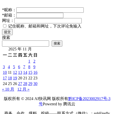
*
昵称：
*
邮箱：
网址：
记住昵称、邮箱和网址，下次评论免输入
提交
搜索
搜索
2025 年 11 月
一
二
三
四
五
六
日
1
2
3
4
5
6
7
8
9
10
11
12
13
14
15
16
17
18
19
20
21
22
23
24
25
26
27
28
29
30
« 10 月
12 月 »
版权所有 © 2024 AI快讯网 版权所有
黔ICP备2023002917号-3
号
Powered by 腾讯云
商务、合作、爆料、投稿——联系方式（微信）：rqhFirefly