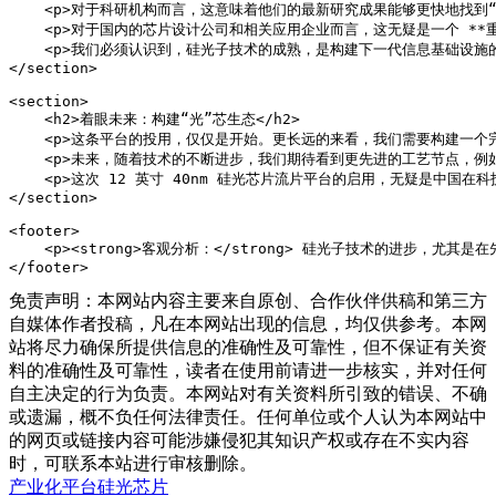
    <p>对于科研机构而言，这意味着他们的最新研究成果能够更快地找
    <p>对于国内的芯片设计公司和相关应用企业而言，这无疑是一个 
    <p>我们必须认识到，硅光子技术的成熟，是构建下一代信息基础设
</section>

<section>

    <h2>着眼未来：构建“光”芯生态</h2>

    <p>这条平台的投用，仅仅是开始。更长远的来看，我们需要构建一个
    <p>未来，随着技术的不断进步，我们期待看到更先进的工艺节点，例
    <p>这次 12 英寸 40nm 硅光芯片流片平台的启用，无疑是
</section>

<footer>

    <p><strong>客观分析：</strong> 硅光子技术
</footer>
免责声明：本网站内容主要来自原创、合作伙伴供稿和第三方
自媒体作者投稿，凡在本网站出现的信息，均仅供参考。本网
站将尽力确保所提供信息的准确性及可靠性，但不保证有关资
料的准确性及可靠性，读者在使用前请进一步核实，并对任何
自主决定的行为负责。本网站对有关资料所引致的错误、不确
或遗漏，概不负任何法律责任。任何单位或个人认为本网站中
的网页或链接内容可能涉嫌侵犯其知识产权或存在不实内容
时，可联系本站进行审核删除。
产业化
平台
硅光芯片