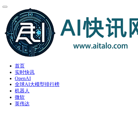
首页
实时快讯
OpenAI
全球AI大模型排行榜
机器人
微软
英伟达