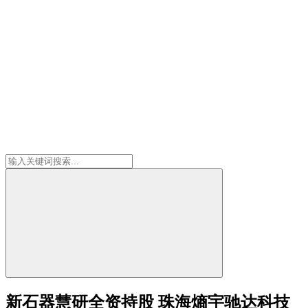
新石器慧研全资持股 珠海熵宇驰达科技