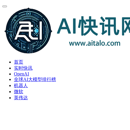
首页
实时快讯
OpenAI
全球AI大模型排行榜
机器人
微软
英伟达