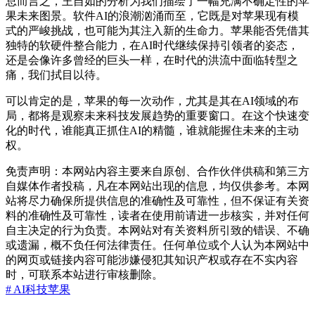
总而言之，王自如的分析为我们描绘了一幅充满不确定性的苹
果未来图景。软件AI的浪潮汹涌而至，它既是对苹果现有模
式的严峻挑战，也可能为其注入新的生命力。苹果能否凭借其
独特的软硬件整合能力，在AI时代继续保持引领者的姿态，
还是会像许多曾经的巨头一样，在时代的洪流中面临转型之
痛，我们拭目以待。
可以肯定的是，苹果的每一次动作，尤其是其在AI领域的布
局，都将是观察未来科技发展趋势的重要窗口。在这个快速变
化的时代，谁能真正抓住AI的精髓，谁就能握住未来的主动
权。
免责声明：本网站内容主要来自原创、合作伙伴供稿和第三方
自媒体作者投稿，凡在本网站出现的信息，均仅供参考。本网
站将尽力确保所提供信息的准确性及可靠性，但不保证有关资
料的准确性及可靠性，读者在使用前请进一步核实，并对任何
自主决定的行为负责。本网站对有关资料所引致的错误、不确
或遗漏，概不负任何法律责任。任何单位或个人认为本网站中
的网页或链接内容可能涉嫌侵犯其知识产权或存在不实内容
时，可联系本站进行审核删除。
# AI
科技
苹果