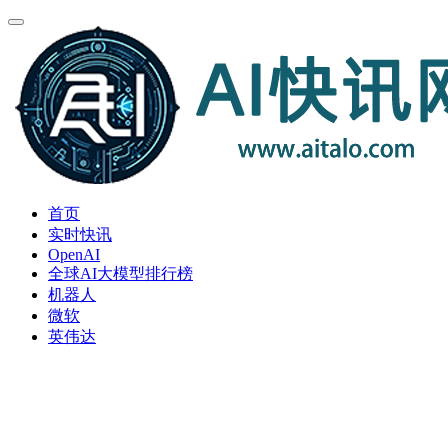
首页
实时快讯
OpenAI
全球AI大模型排行榜
机器人
微软
英伟达