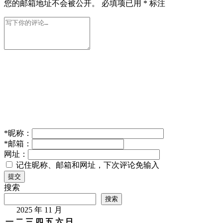
安全专家利用AI模型成功发现苹果macOS中的权限提升
漏洞
2026年 5月 15日
人工智能
GW级智算中心崛起：中国AI算力迈入新纪元，产业链
协同共创未来
2025年 10月 1日
人工智能
宇树科技更名启用新董事
长
2025年 10月 24日
人工智能
Meta斥资十亿美元在威斯辛康星州建数据中心，2027年
启用并创造百余全职岗位
2025年 11月 13日
人工智能
57岁
胡玮掌舵华泰保险，外资主导下前景几何？
2025年 11月
6日
人工智能
发表回复