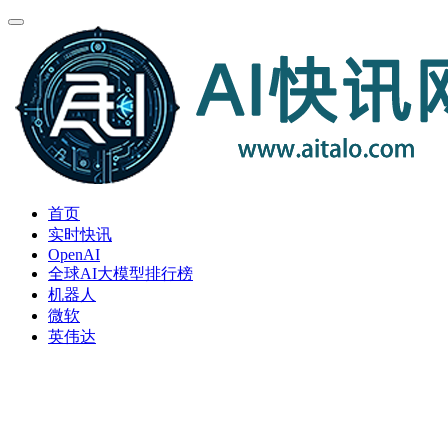
首页
实时快讯
OpenAI
全球AI大模型排行榜
机器人
微软
英伟达