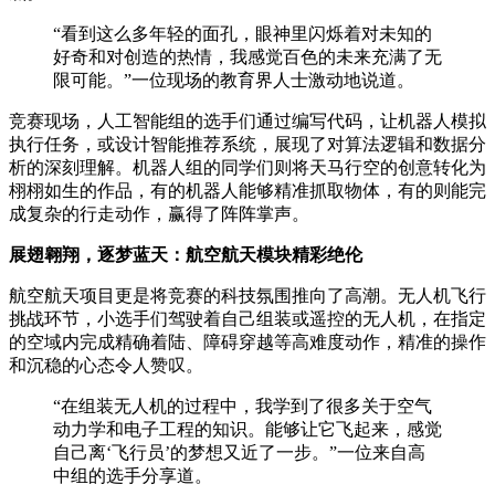
“看到这么多年轻的面孔，眼神里闪烁着对未知的
好奇和对创造的热情，我感觉百色的未来充满了无
限可能。”一位现场的教育界人士激动地说道。
竞赛现场，人工智能组的选手们通过编写代码，让机器人模拟
执行任务，或设计智能推荐系统，展现了对算法逻辑和数据分
析的深刻理解。机器人组的同学们则将天马行空的创意转化为
栩栩如生的作品，有的机器人能够精准抓取物体，有的则能完
成复杂的行走动作，赢得了阵阵掌声。
展翅翱翔，逐梦蓝天：航空航天模块精彩绝伦
航空航天项目更是将竞赛的科技氛围推向了高潮。无人机飞行
挑战环节，小选手们驾驶着自己组装或遥控的无人机，在指定
的空域内完成精确着陆、障碍穿越等高难度动作，精准的操作
和沉稳的心态令人赞叹。
“在组装无人机的过程中，我学到了很多关于空气
动力学和电子工程的知识。能够让它飞起来，感觉
自己离‘飞行员’的梦想又近了一步。”一位来自高
中组的选手分享道。