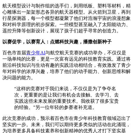
航天模型设计与制作组的选手们，则用纸板、塑料等材料，精
心雕琢出一架架形态各异的航天器模型。从火箭到卫星，再到
行星探测器，每一个模型都凝聚了他们对浩瀚宇宙的浪漫想象
和对科学原理的初步探索。一些模型甚至融入了太阳能动力、
遥控升降等创新设计，展现了孩子们超乎寻常的创造力。
以赛促学，以赛育人：点燃科技兴趣，播撒创新种子
百色市首届
青少年AI
与航空航天竞赛的成功举办，不仅仅是
一场单纯的比赛，更是一次富有远见的科技教育实践。通过将
前沿科技知识与生动有趣的实践活动相结合，有效激发了青少
年对科学的浓厚兴趣，培养了他们的动手能力、创新思维和解
决问题的能力。
“这样的竞赛对于我们来说，不仅仅是为了争夺名
次，更重要的是让我们有机会去接触、去学习、去
实践这些未来发展的重要技术。我收获了很多宝贵
的经验。”另一位年轻的参赛者补充道。
此次竞赛的成功，预示着百色市在青少年科技教育领域迈出了
坚实的一步。未来，我们可以期待更多类似的活动在此涌现，
为培养更多具备科技素养和创新精神的优秀人才打下坚实基