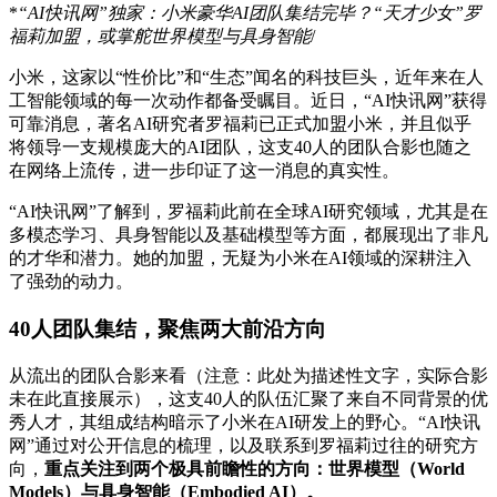
*
“AI快讯网”独家：小米豪华AI团队集结完毕？“天才少女”罗
福莉加盟，或掌舵世界模型与具身智能
/
小米，这家以“性价比”和“生态”闻名的科技巨头，近年来在人
工智能领域的每一次动作都备受瞩目。近日，“AI快讯网”获得
可靠消息，著名AI研究者罗福莉已正式加盟小米，并且似乎
将领导一支规模庞大的AI团队，这支40人的团队合影也随之
在网络上流传，进一步印证了这一消息的真实性。
“AI快讯网”了解到，罗福莉此前在全球AI研究领域，尤其是在
多模态学习、具身智能以及基础模型等方面，都展现出了非凡
的才华和潜力。她的加盟，无疑为小米在AI领域的深耕注入
了强劲的动力。
40人团队集结，聚焦两大前沿方向
从流出的团队合影来看（注意：此处为描述性文字，实际合影
未在此直接展示），这支40人的队伍汇聚了来自不同背景的优
秀人才，其组成结构暗示了小米在AI研发上的野心。“AI快讯
网”通过对公开信息的梳理，以及联系到罗福莉过往的研究方
向，
重点关注到两个极具前瞻性的方向：世界模型（World
Models）与具身智能（Embodied AI）。