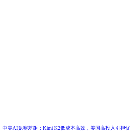
中美AI竞赛差距：Kimi K2低成本高效，美国高投入引担忧