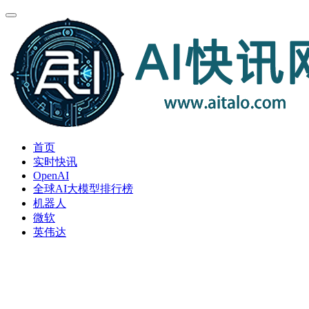
首页
实时快讯
OpenAI
全球AI大模型排行榜
机器人
微软
英伟达