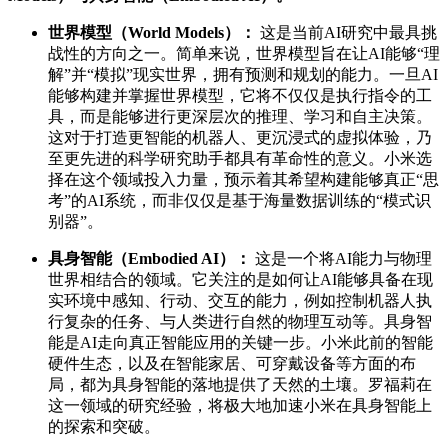
世界模型（World Models）：
这是当前AI研究中最具挑
战性的方向之一。简单来说，世界模型旨在让AI能够“理
解”并“模拟”现实世界，拥有预测和规划的能力。一旦AI
能够构建并掌握世界模型，它将不仅仅是执行指令的工
具，而是能够进行更深层次的推理、学习和自主决策。
这对于打造更智能的机器人、更沉浸式的虚拟体验，乃
至更先进的科学研究助手都具有革命性的意义。小米选
择在这个领域投入力量，预示着其希望构建能够真正“思
考”的AI系统，而非仅仅是基于海量数据训练的“模式识
别器”。
具身智能（Embodied AI）：
这是一个将AI能力与物理
世界相结合的领域。它关注的是如何让AI能够具备在现
实环境中感知、行动、交互的能力，例如控制机器人执
行复杂的任务、与人类进行自然的物理互动等。具身智
能是AI走向真正智能应用的关键一步。小米此前的智能
硬件生态，以及在智能家居、可穿戴设备等方面的布
局，都为具身智能的落地提供了天然的土壤。罗福莉在
这一领域的研究经验，将极大地加速小米在具身智能上
的探索和突破。