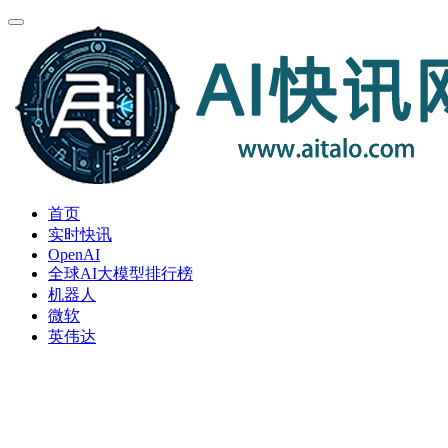
首页
实时快讯
OpenAI
全球AI大模型排行榜
机器人
微软
英伟达