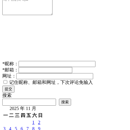
*
昵称：
*
邮箱：
网址：
记住昵称、邮箱和网址，下次评论免输入
提交
搜索
搜索
2025 年 11 月
一
二
三
四
五
六
日
1
2
3
4
5
6
7
8
9