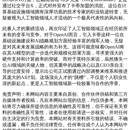
通过社交平台X，正式对外宣布了卡蒂加盟的消息。这位在计
算基础设施领域拥有深厚功底的技术专家的职业轨迹转变，无
疑被视为人工智能领域人才流动的一个极具代表性的风向标。
此番人才的重磅流动，再次印证了人工智能领域正在经历前所
未有的变革与竞争。对于OpenAI而言，引入卡蒂这样一位在
基础设施建设和AI战略规划方面经验丰富的领军人物，无疑
是对其未来发展战略的有力补充。这很可能意味着OpenAI将
在其AI模型的进一步迭代和规模化部署方面，寻求更强大的
硬件支持和计算效率的突破。而对于英特尔来说，虽然痛失一
位AI领域的关键人物，但其重申的战略决心以及CEO亲自主
导的过渡安排，显示出公司正试图通过内部调整来维系和推进
其庞大的AI计划。这场顶尖人才的“跳槽”，不仅是个人职业生
涯的新起点，更是人工智能领域新一轮较量与合作的序章。
免责声明：本网站内容主要来自原创、合作伙伴供稿和第三方
自媒体作者投稿，凡在本网站出现的信息，均仅供参考。本网
站将尽力确保所提供信息的准确性及可靠性，但不保证有关资
料的准确性及可靠性，读者在使用前请进一步核实，并对任何
自主决定的行为负责。本网站对有关资料所引致的错误、不确
或遗漏，概不负任何法律责任。任何单位或个人认为本网站中