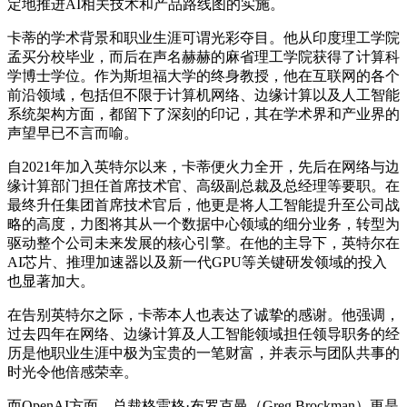
定地推进AI相关技术和产品路线图的实施。
卡蒂的学术背景和职业生涯可谓光彩夺目。他从印度理工学院
孟买分校毕业，而后在声名赫赫的麻省理工学院获得了计算科
学博士学位。作为斯坦福大学的终身教授，他在互联网的各个
前沿领域，包括但不限于计算机网络、边缘计算以及人工智能
系统架构方面，都留下了深刻的印记，其在学术界和产业界的
声望早已不言而喻。
自2021年加入英特尔以来，卡蒂便火力全开，先后在网络与边
缘计算部门担任首席技术官、高级副总裁及总经理等要职。在
最终升任集团首席技术官后，他更是将人工智能提升至公司战
略的高度，力图将其从一个数据中心领域的细分业务，转型为
驱动整个公司未来发展的核心引擎。在他的主导下，英特尔在
AI芯片、推理加速器以及新一代GPU等关键研发领域的投入
也显著加大。
在告别英特尔之际，卡蒂本人也表达了诚挚的感谢。他强调，
过去四年在网络、边缘计算及人工智能领域担任领导职务的经
历是他职业生涯中极为宝贵的一笔财富，并表示与团队共事的
时光令他倍感荣幸。
而OpenAI方面，总裁格雷格·布罗克曼（Greg Brockman）更是