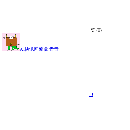
赞
(0)
AI快讯网编辑-青青
0