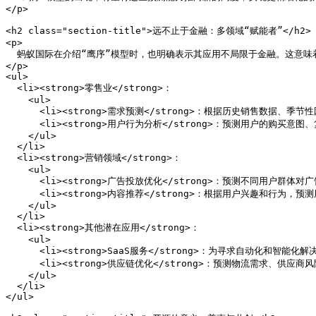
</p>

<h2 class="section-title">远不止于金融：多领域“赋能者”</h2>

<p>

  蚂蚁国际在介绍“鹰序”模型时，也明确表示其应用不局限于金融。这意味
</p>

<ul>

  <li><strong>零售业</strong>：

    <ul>

      <li><strong>需求预测</strong>：根据历史销售数据
      <li><strong>用户行为分析</strong>：预测用户的购买
    </ul>

  </li>

  <li><strong>营销领域</strong>：

    <ul>

      <li><strong>广告投放优化</strong>：预测不同用户群
      <li><strong>内容推荐</strong>：根据用户兴趣和行为
    </ul>

  </li>

  <li><strong>其他潜在应用</strong>：

    <ul>

      <li><strong>SaaS服务</strong>：为寻求自动化和智能
      <li><strong>供应链优化</strong>：预测物流需求、供应
    </ul>

  </li>

</ul>
