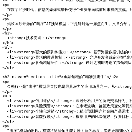
<p>

  在数字经济时代，信息的爆炸式增长使得企业决策面临前所未有的挑战。
</p>

<p>

  蚂蚁国际开源的“鹰序”AI预测模型，正是针对这一痛点而生。文章介绍，“鹰
</p>

<h3>

  <strong>技术亮点：</strong>

</h3>

<ul>

  <li><strong>强大的预训练能力：</strong> 基于海量数据训练
  <li><strong>灵活的微调机制：</strong> 允许开发者或企业
  <li><strong>多领域适应性：</strong> 设计之初即考虑了跨领域
</ul>

<h2 class="section-title">金融领域的“精准狙击手”</h2>

<p>

  金融行业是“鹰序”模型最直接也是最具潜力的应用场景之一。从<stron
</p>

<ul>

  <li><strong>信用评估</strong>：通过分析用户的历史交
  <li><strong>风险预警</strong>：在市场波动、监管政策
  <li><strong>个性化营销</strong>：精准预测用户的金融产
  <li><strong>智能投顾</strong>：根据用户的风险偏好、投
</ul>

<p>

  “鹰序”模型的出现，有望将这些预测能力推向新的高度，实现更精细化的风险