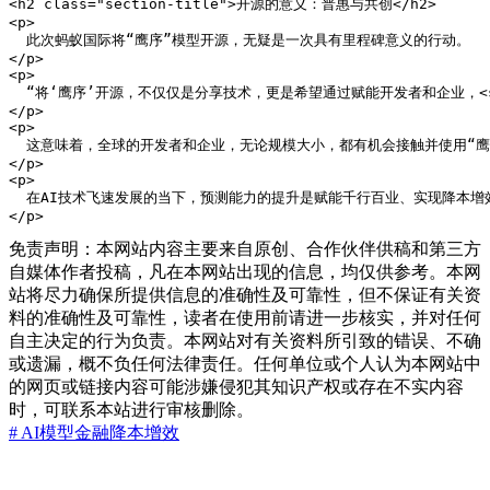
<h2 class="section-title">开源的意义：普惠与共创</h2>

<p>

  此次蚂蚁国际将“鹰序”模型开源，无疑是一次具有里程碑意义的行动。

</p>

<p>

  “将‘鹰序’开源，不仅仅是分享技术，更是希望通过赋能开发者和企业，<s
</p>

<p>

  这意味着，全球的开发者和企业，无论规模大小，都有机会接触并使用“鹰序”这
</p>

<p>

  在AI技术飞速发展的当下，预测能力的提升是赋能千行百业、实现降本
</p>
免责声明：本网站内容主要来自原创、合作伙伴供稿和第三方
自媒体作者投稿，凡在本网站出现的信息，均仅供参考。本网
站将尽力确保所提供信息的准确性及可靠性，但不保证有关资
料的准确性及可靠性，读者在使用前请进一步核实，并对任何
自主决定的行为负责。本网站对有关资料所引致的错误、不确
或遗漏，概不负任何法律责任。任何单位或个人认为本网站中
的网页或链接内容可能涉嫌侵犯其知识产权或存在不实内容
时，可联系本站进行审核删除。
# AI模型
金融
降本增效