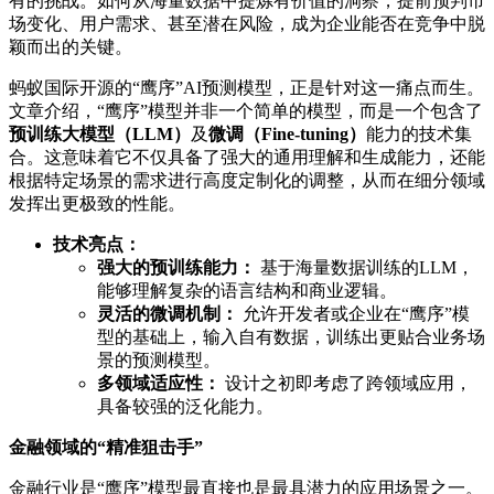
有的挑战。如何从海量数据中提炼有价值的洞察，提前预判市
场变化、用户需求、甚至潜在风险，成为企业能否在竞争中脱
颖而出的关键。
蚂蚁国际开源的“鹰序”AI预测模型，正是针对这一痛点而生。
文章介绍，“鹰序”模型并非一个简单的模型，而是一个包含了
预训练大模型（LLM）
及
微调（Fine-tuning）
能力的技术集
合。这意味着它不仅具备了强大的通用理解和生成能力，还能
根据特定场景的需求进行高度定制化的调整，从而在细分领域
发挥出更极致的性能。
技术亮点：
强大的预训练能力：
基于海量数据训练的LLM，
能够理解复杂的语言结构和商业逻辑。
灵活的微调机制：
允许开发者或企业在“鹰序”模
型的基础上，输入自有数据，训练出更贴合业务场
景的预测模型。
多领域适应性：
设计之初即考虑了跨领域应用，
具备较强的泛化能力。
金融领域的“精准狙击手”
金融行业是“鹰序”模型最直接也是最具潜力的应用场景之一。