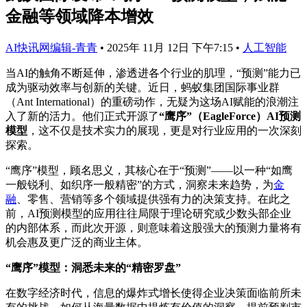
金融等领域降本增效
AI快讯网编辑-青青
•
2025年 11月 12日 下午7:15
•
人工智能
当AI的触角不断延伸，渗透进各个行业的肌理，“预测”能力已
成为驱动效率与创新的关键。近日，蚂蚁集团国际事业群
（Ant International）的重磅动作，无疑为这场AI赋能的浪潮注
入了新的活力。他们正式开源了
“鹰序”（EagleForce）AI预测
模型
，这不仅是技术实力的展现，更是对行业应用的一次深刻
探索。
“鹰序”模型，顾名思义，其核心在于“预测”——以一种“如鹰
一般锐利、如织序一般精密”的方式，洞察未来趋势，为
金
融
、零售、营销等多个领域提供强有力的决策支持。在此之
前，AI预测模型的应用往往局限于理论研究或少数头部企业
的内部体系，而此次开源，则意味着这股强大的预测力量将有
机会惠及更广泛的商业主体。
“鹰序”模型：洞悉未来的“精密罗盘”
在数字经济时代，信息的爆炸式增长使得企业决策面临前所未