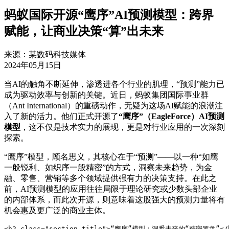
蚂蚁国际开源“鹰序”AI预测模型：跨界
赋能，让商业决策“算”出未来
来源：某数码科技媒体
2024年05月15日
当AI的触角不断延伸，渗透进各个行业的肌理，“预测”能力已
成为驱动效率与创新的关键。近日，蚂蚁集团国际事业群
（Ant International）的重磅动作，无疑为这场AI赋能的浪潮注
入了新的活力。他们正式开源了
“鹰序”（EagleForce）AI预测
模型
，这不仅是技术实力的展现，更是对行业应用的一次深刻
探索。
“鹰序”模型，顾名思义，其核心在于“预测”——以一种“如鹰
一般锐利、如织序一般精密”的方式，洞察未来趋势，为金
融、零售、营销等多个领域提供强有力的决策支持。在此之
前，AI预测模型的应用往往局限于理论研究或少数头部企业
的内部体系，而此次开源，则意味着这股强大的预测力量将有
机会惠及更广泛的商业主体。
<h2 class="section-title">“鹰序”模型：洞悉未来的“精密罗盘”</h