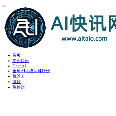
首页
实时快讯
OpenAI
全球AI大模型排行榜
机器人
微软
英伟达