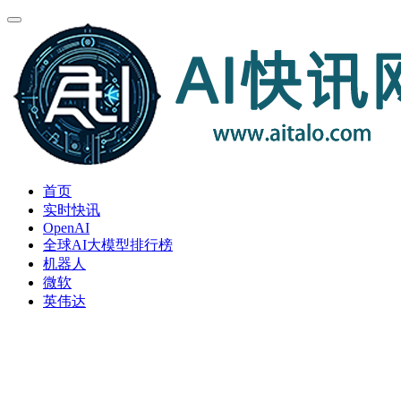
首页
实时快讯
OpenAI
全球AI大模型排行榜
机器人
微软
英伟达