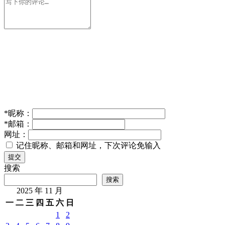
*
昵称：
*
邮箱：
网址：
记住昵称、邮箱和网址，下次评论免输入
提交
搜索
搜索
2025 年 11 月
一
二
三
四
五
六
日
1
2