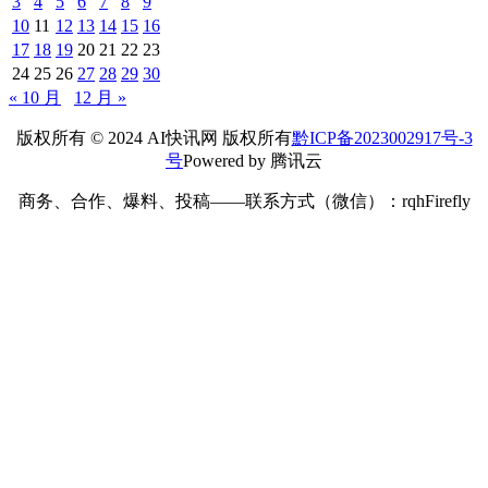
3
4
5
6
7
8
9
10
11
12
13
14
15
16
17
18
19
20
21
22
23
24
25
26
27
28
29
30
« 10 月
12 月 »
版权所有 © 2024 AI快讯网 版权所有
黔ICP备2023002917号-3
号
Powered by 腾讯云
商务、合作、爆料、投稿——联系方式（微信）：rqhFirefly