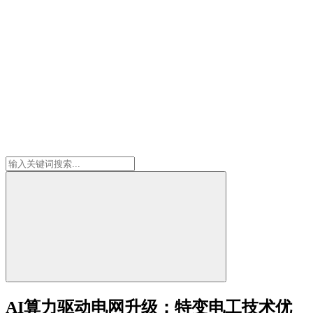
AI算力驱动电网升级：特变电工技术优