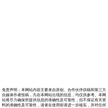
免责声明：本网站内容主要来自原创、合作伙伴供稿和第三方
自媒体作者投稿，凡在本网站出现的信息，均仅供参考。本网
站将尽力确保所提供信息的准确性及可靠性，但不保证有关资
料的准确性及可靠性，读者在使用前请进一步核实，并对任何