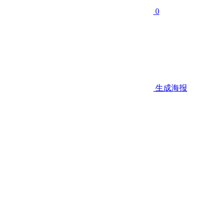
0
生成海报