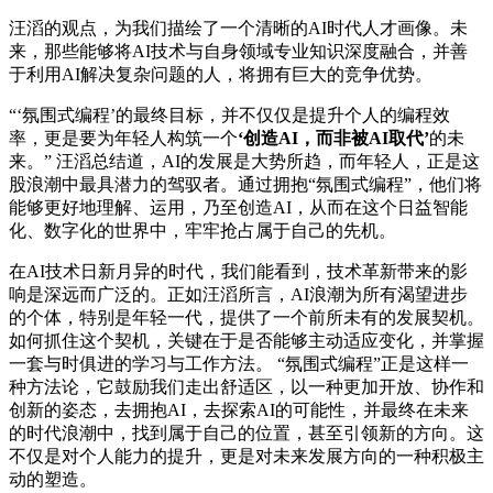
汪滔的观点，为我们描绘了一个清晰的AI时代人才画像。未
来，那些能够将AI技术与自身领域专业知识深度融合，并善
于利用AI解决复杂问题的人，将拥有巨大的竞争优势。
“‘氛围式编程’的最终目标，并不仅仅是提升个人的编程效
率，更是要为年轻人构筑一个
‘创造AI，而非被AI取代’
的未
来。” 汪滔总结道，AI的发展是大势所趋，而年轻人，正是这
股浪潮中最具潜力的驾驭者。通过拥抱“氛围式编程”，他们将
能够更好地理解、运用，乃至创造AI，从而在这个日益智能
化、数字化的世界中，牢牢抢占属于自己的先机。
在AI技术日新月异的时代，我们能看到，技术革新带来的影
响是深远而广泛的。正如汪滔所言，AI浪潮为所有渴望进步
的个体，特别是年轻一代，提供了一个前所未有的发展契机。
如何抓住这个契机，关键在于是否能够主动适应变化，并掌握
一套与时俱进的学习与工作方法。 “氛围式编程”正是这样一
种方法论，它鼓励我们走出舒适区，以一种更加开放、协作和
创新的姿态，去拥抱AI，去探索AI的可能性，并最终在未来
的时代浪潮中，找到属于自己的位置，甚至引领新的方向。这
不仅是对个人能力的提升，更是对未来发展方向的一种积极主
动的塑造。