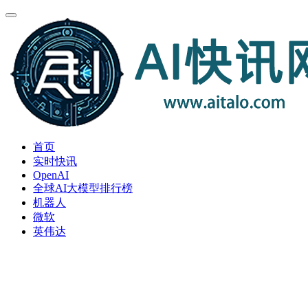
首页
实时快讯
OpenAI
全球AI大模型排行榜
机器人
微软
英伟达