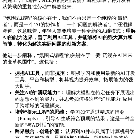
构建上，而现在，AI工具能够显著提升编程效率，将开发者
从繁琐的重复性劳动中解放出来。
“‘氛围式编程’的核心在于，我们不再只是一个纯粹的‘编码
者’，而是一个‘AI的协作者’，一个‘问题的解决者’。” 汪滔解
释道。这意味着，年轻人需要培养一种全新的思维模式：
理解
AI的能力边界，善于利用AI工具，并能够将AI的强大算力和
智能，转化为解决实际问题的创新方案。
他进一步阐释，“氛围式编程”的关键在于，要“沉浸在AI带来
的变革氛围中”。这包括：
拥抱AI工具，而非抗拒：
积极学习和使用最新的AI开发
工具、平台和模型，将其视为提升效率、拓展能力的强
大助手。
关注AI的“涌现能力”：
理解大模型在特定任务下展现出
的意想不到的能力，并思考如何将这些“涌现能力”应用
于跨领域的问题解决。
培养“提示工程”的思维：
学习如何通过精炼的指令
（Prompts），引导AI生成符合预期的结果，这是一种全
新的“与AI对话”的技能。
跨界融合，创造价值：
认识到AI并非只属于计算机科学
家，在任何领域，只要能与AI结合，就能产生新的价