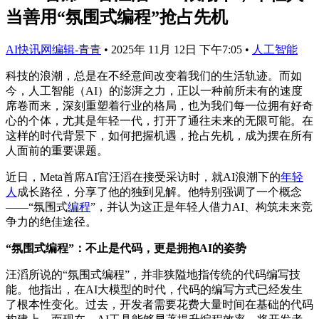
当善用“氛围式编程”抢占先机
AI快讯网编辑-青青
•
2025年 11月 12日 下午7:05
•
人工智能
科技的浪潮，总是在不经意间改变着我们的生活轨迹。而如
今，人工智能（AI）的澎湃之力，正以一种前所未有的速度
席卷而来，深刻重塑着行业的格局，也为我们每一位拥有好奇
心的个体，尤其是年轻一代，打开了通往未来的无限可能。在
这样的时代背景下，如何把握机遇，抢占先机，成为摆在所有
人面前的重要课题。
近日，Meta首席AI官汪滔在接受采访时，就AI浪潮下的
年轻
人
成长路径，分享了他的独到见解。他特别强调了一个概念
——“氛围式
编程
”，并认为这正是年轻人借力AI、构筑未来竞
争力的绝佳途径。
“氛围式编程”：不止是代码，更是拥抱AI的姿势
汪滔所说的“氛围式编程”，并非狭隘地指传统的代码编写技
能。他指出，在AI大模型的时代，代码的编写方式已经发生
了根本性变化。过去，开发者需要花费大量时间在基础的代码