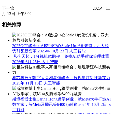
下一篇
2025年 11
月 13日 上午3:02
相关推荐
2025OCP峰会：AI数据中心Scale Up浪潮来袭，四大趋
势引领新变革
2025年 10月 23日
人工智能
从今天起，1分钱抢体脂秤，免费AI助手帮你管理体重
2026年 6月 25日
人工智能
相芯科技AI数字人亮相乌镇峰会，展现浙江科技新实力
2025年 11月 13日
人工智能
斯坦福博士生Carina Hong辍学创业，携Meta大牛打造AI
数学家，获Meta及腾讯等6400万融资
2025年 10月 2日
人
工智能