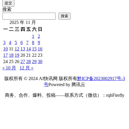
提交
搜索
搜索
2025 年 11 月
一
二
三
四
五
六
日
1
2
3
4
5
6
7
8
9
10
11
12
13
14
15
16
17
18
19
20
21
22
23
24
25
26
27
28
29
30
« 10 月
12 月 »
版权所有 © 2024 AI快讯网 版权所有
黔ICP备2023002917号-3
号
Powered by 腾讯云
商务、合作、爆料、投稿——联系方式（微信）：rqhFirefly