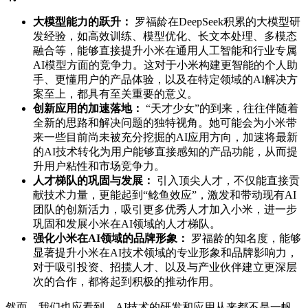
大模型能力的跃升：
罗福龄在DeepSeek积累的大模型研
发经验，如高效训练、模型优化、长文本处理、多模态
融合等，能够直接提升小米在通用人工智能和行业专属
AI模型方面的竞争力。这对于小米构建更智能的个人助
手、更懂用户的产品体验，以及在特定领域的AI解决方
案至上，都具有至关重要的意义。
创新应用的加速落地：
“天才少女”的到来，往往伴随着
全新的思路和解决问题的独特视角。她可能会为小米带
来一些目前尚未被充分挖掘的AI应用方向，加速将最新
的AI技术转化为用户能够直接感知的产品功能，从而提
升用户粘性和市场竞争力。
人才梯队的巩固与发展：
引入顶尖人才，不仅能直接贡
献技术力量，更能起到“鲶鱼效应”，激发和带动现有AI
团队的创新活力，吸引更多优秀人才加入小米，进一步
巩固和发展小米在AI领域的人才梯队。
强化小米在AI领域的品牌形象：
罗福龄的知名度，能够
显著提升小米在AI技术领域的专业形象和品牌影响力，
对于吸引投资、招揽人才、以及与产业伙伴建立更深层
次的合作，都将起到积极的推动作用。
然而，我们也应看到，AI技术的研发和应用从来都不是一帆