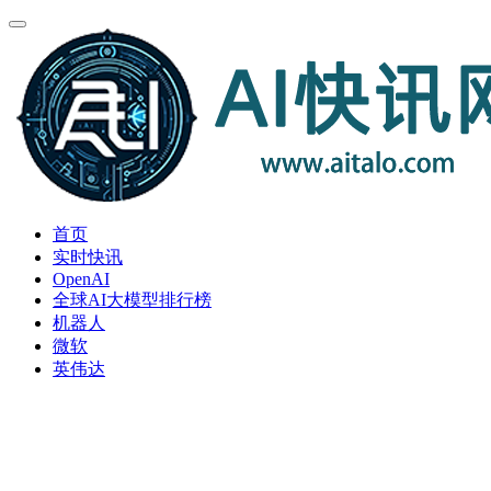
首页
实时快讯
OpenAI
全球AI大模型排行榜
机器人
微软
英伟达