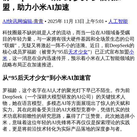
盟，助力小米AI加速
AI快讯网编辑-青青
•
2025年 11月 13日 上午5:01
•
人工智能
科技圈最不缺的就是人才的流动，而当一位在AI领域备受瞩
目的年轻力量，与一家拥有强大硬件基因和全场景生态的公司
“联姻”，无疑又将激起一阵不小的涟漪。近日，前DeepSeek的
核心成员罗福龄（被誉为“95后
天才少女
”）已正式宣布加盟
小
米
，这一消息在业内迅速传开，预示着小米在人工智能领域的
战略布局正在加速推进。
从“95后天才少女”到小米AI加速官
罗福龄，这个名字在AI人才的聚光灯下早已不陌生。作为前
DeepSeek（一个深耕大模型研发的AI公司）的关键技术人
物，她在语言模型、多模态AI等方面展现出了惊人的天赋和
实力。其在此前备受关注的AI大模型竞赛中，凭借扎实的技
术功底和前瞻性的研究思路，赢得了广泛赞誉。此次她选择小
米，意味着这位年轻的AI先锋将不再仅仅是探索理论的实践
者，更是将前沿技术转化为实际产品落地的深度参与者。