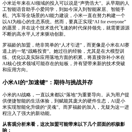
小米近年来在AI领域的投入可以说是“声势浩大”。从早期的人
工智能语音助手小爱同学，到如今深入到智能家居、智能手
机、汽车等全场景的AI能力建设，小米一直在努力构建一个
以AI为核心的生态系统。然而，要真正实现“AI for everyone”
的愿景，并在这个技术迭代飞速的时代保持领先，就需要源源
不断的高水平人才来驱动创新。
罗福龄的加盟，绝非简单的“人才引进”，而更像是小米在AI赛
道上的一笔“战略投资”。她过往的经验，尤其是在大模型训
练、优化以及实际应用落地方面的积累，将直接弥补小米在
AI核心技术领域可能存在的短板，并有望带来新的技术突破
和应用方向。
小米AI的“加速键”：期待与挑战并存
小米的AI战略，一直以来都以“落地”为重要导向。从为用户提
供便捷智能的生活体验，到赋能其庞大的硬件生态，AI是小
米实现智能化升级的“灵魂”。而罗福龄的加入，无疑为这一进
程注入了强大的新动能。
从客观分析来看，这次加盟可能带来以下几个层面的积极影
响：