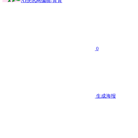
AI快讯网编辑-青青
0
生成海报